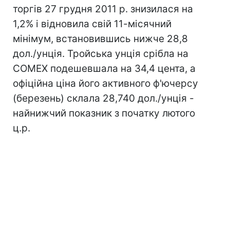
торгів 27 грудня 2011 р. знизилася на
1,2% і відновила свій 11-місячний
мінімум, встановившись нижче 28,8
дол./унція. Тройська унція срібла на
COMEX подешевшала на 34,4 цента, а
офіційна ціна його активного ф'ючерсу
(березень) склала 28,740 дол./унція -
найнижчий показник з початку лютого
ц.р.