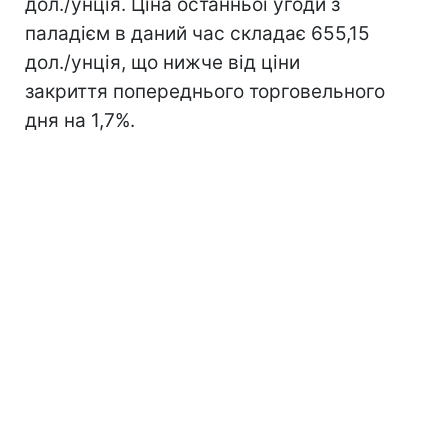
дол./унція. Ціна останньої угоди з
паладієм в даний час складає 655,15
дол./унція, що нижче від ціни
закриття попереднього торговельного
дня на 1,7%.