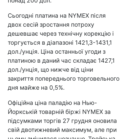
понад 200 дол.
Сьогодні платина на NYMEX після
двох сесій зростання потроху
дешевшає через технічну корекцію і
торгується в діапазоні 1421,3-1431,1
дол./унція. Ціна останньої угоди з
платиною в даний час складає 1427,1
дол./унція, що нижче від ціни
закриття попереднього торговельного
дня майже на 0,5%.
Офіційна ціна паладію на Нью-
Йоркській товарній біржі NYMEX за
підсумками торгів 27 грудня оновила
свій двотижневий максимум, але при
цьому змінилася незначно. Тройська