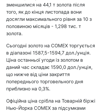
зменшилися на 44,1 т золота після
того, як до кінця листопада вони
досягли максимального рівня за 10 з
половиною місяців - 1,298 тис. т
золота.
Сьогодні золото на COMEX торгується
в діапазоні 1587,5-1594,7 дол./унція.
Ціна останньої угоди із золотом в
даний час складає 1590,0 дол./унція,
що нижче від ціни закриття
попереднього торговельного дня
приблизно на 0,3%.
Офіційна ціна срібла на Товарній біржі
Нью-Йорка COMEX за підсумками