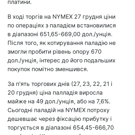
платини.
В ході торгів на NYMEX 27 грудня ціни
по операціях з паладієм встановилися
в діапазоні 651,65-669,00 дол./унція.
Після того, як котирування паладію не
змогли пробити рівень опору 670
дол./унція, інтерес до його подальших
покупок помітно зменшився.
За п'ять торгових днів (27, 23, 22, 21 і
20 грудня) ціна палладія виросла
майже на 49 дол./унція, або на 7,6%.
Сьогодні паладій на NYMEX потроху
дешевшає через фіксацію прибутку і
торгується в діапазоні 654,45-666,70