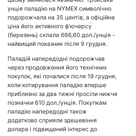
унція паладію на NYMEX символічно
подорожчала на 35 центів, а офіційна
ціна його активного ф'ючерсу
(березень) склала 666,60 дол./унція -
найвищий показник після 9 грудня.
Паладій напередодні подорожчав
через продовження його технічних
покупок, які почалися після 19 грудня,
коли котирування паладію вперше
приблизно за два тижні просіли нижче
позначки 610 дол./унція. Покупкам
паладію напередодні також
додатково сприяли здешевіння
долара і підвищений інтерес до