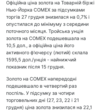
Офіційна ціна золота на Товарній біржі
Нью-Йорка COMEX за підсумками
торгів 27 грудня знизилася на 0,7% і
опустилася до мінімуму з середини
поточного місяця. Тройська унція
золота на COMEX подешевшала на
10,5 дол., а офіційна ціна його
активного ф'ючерсу (лютий) склала
1595,5 дол./унція - найнижчий
показник після 15 грудня.
Золото на COMEX напередодні
подешевшало в четвертий раз
поспіль. У підсумку за чотири
торговельних дні (27, 23, 22 і 21
грудня) ціна золота знизилася на 22,1