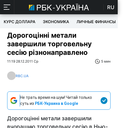
RU
КУРС ДОЛЛАРА
ЭКОНОМИКА
ЛИЧНЫЕ ФИНАНСЫ
T
Дорогоцінні метали
завершили торговельну
сесію різнонаправлено
11:19 28.12.2011 Ср
5 мин
RBC.UA
Не трать время на шум! Читай только
суть из
РБК-Украина в Google
Дорогоцінні метали завершили
вчорашню торговельну сесію в Нью-