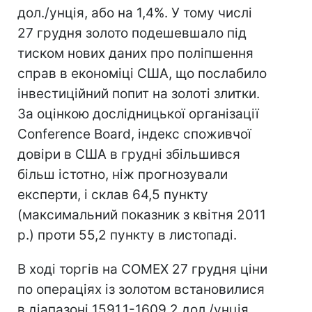
дол./унція, або на 1,4%. У тому числі
27 грудня золото подешевшало під
тиском нових даних про поліпшення
справ в економіці США, що послабило
інвестиційний попит на золоті злитки.
За оцінкою дослідницької організації
Conference Board, індекс споживчої
довіри в США в грудні збільшився
більш істотно, ніж прогнозували
експерти, і склав 64,5 пункту
(максимальний показник з квітня 2011
р.) проти 55,2 пункту в листопаді.
В ході торгів на COMEX 27 грудня ціни
по операціях із золотом встановилися
в діапазоні 1591,1-1609,2 дол./унція.