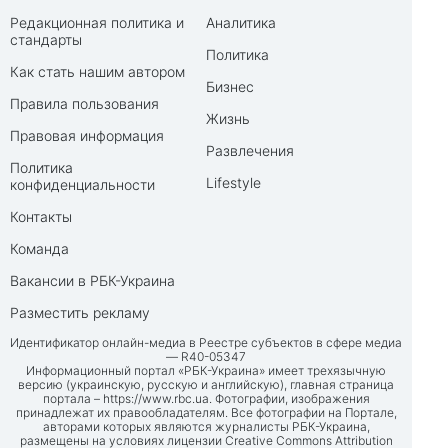
Редакционная политика и
Аналитика
стандарты
Политика
Как стать нашим автором
Бизнес
Правила пользования
Жизнь
Правовая информация
Развлечения
Политика
Lifestyle
конфиденциальности
Контакты
Команда
Вакансии в РБК-Украина
Разместить рекламу
Идентификатор онлайн-медиа в Реестре субъектов в сфере медиа
— R40-05347
Информационный портал «РБК-Украина» имеет трехязычную
версию (украинскую, русскую и английскую), главная страница
портала –
https://www.rbc.ua
. Фотографии, изображения
принадлежат их правообладателям. Все фотографии на Портале,
авторами которых являются журналисты РБК-Украина,
размещены на условиях лицензии Creative Commons Attribution