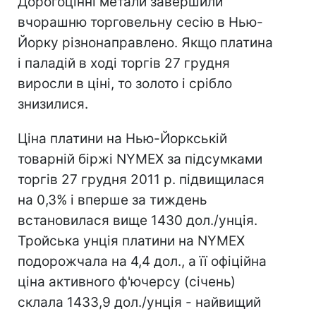
Дорогоцінні метали завершили
вчорашню торговельну сесію в Нью-
Йорку різнонаправлено. Якщо платина
і паладій в ході торгів 27 грудня
виросли в ціні, то золото і срібло
знизилися.
Ціна платини на Нью-Йоркській
товарній біржі NYMEX за підсумками
торгів 27 грудня 2011 р. підвищилася
на 0,3% і вперше за тиждень
встановилася вище 1430 дол./унція.
Тройська унція платини на NYMEX
подорожчала на 4,4 дол., а її офіційна
ціна активного ф'ючерсу (січень)
склала 1433,9 дол./унція - найвищий