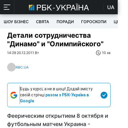
UA
ШОУ БІЗНЕС
СВЯТА
ПОРАДИ
ГОРОСКОПИ
ЦІКАВ
Детали сотрудничества
"Динамо" и "Олимпийского"
14:29 20.12.2011 Вт
10 хв
RBC.UA
Будь у курсі, а не в шоці! Додай змісту
своїй стрічці
разом з РБК-Україна в
Google
Феерическим открытием 8 октября и
футбольным матчем Украина -