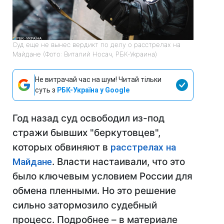
Суд еще не вынес вердикт по делу о расстрелах на
Майдане (Фото: Виталий Носач, РБК-Украина)
Не витрачай час на шум! Читай тільки
суть з
РБК-Україна у Google
Год назад суд освободил из-под
стражи бывших "беркутовцев",
которых обвиняют в
расстрелах на
Майдане
. Власти настаивали, что это
было ключевым условием России для
обмена пленными. Но это решение
сильно затормозило судебный
процесс. Подробнее – в материале