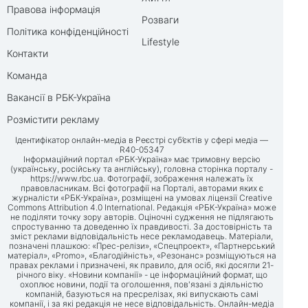
Правова інформація
Розваги
Політика конфіденційності
Lifestyle
Контакти
Команда
Вакансії в РБК-Україна
Розмістити рекламу
Ідентифікатор онлайн-медіа в Реєстрі суб’єктів у сфері медіа —
R40-05347
Інформаційний портал «РБК-Україна» має тримовну версію
(українську, російську та англійську), головна сторінка порталу -
https://www.rbc.ua
. Фотографії, зображення належать їх
правовласникам. Всі фотографії на Порталі, авторами яких є
журналісти «РБК-Україна», розміщені на умовах ліцензії Creative
Commons Attribution 4.0 International. Редакція «РБК-Україна» може
не поділяти точку зору авторів. Оціночні судження не підлягають
спростуванню та доведенню їх правдивості. За достовірність та
зміст реклами відповідальність несе рекламодавець. Матеріали,
позначені плашкою: «Прес-релізи», «Спецпроект», «Партнерський
матеріал», «Promo», «Благодійність», «Резонанс» розміщуються на
правах реклами і призначені, як правило, для осіб, які досягли 21-
річного віку. «Новини компанії» - це інформаційний формат, що
охоплює новини, події та оголошення, пов'язані з діяльністю
компаній, базуються на пресрелізах, які випускають самі
компанії, і за які редакція не несе відповідальність. Онлайн-медіа