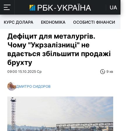
UA
КУРС ДОЛАРА
ЕКОНОМІКА
ОСОБИСТІ ФІНАНСИ
TEC
Дефіцит для металургів.
Чому "Укрзалізниці" не
вдається збільшити продажі
брухту
09:00 15.10.2025 Ср
9 хв
ДМИТРО СИДОРОВ