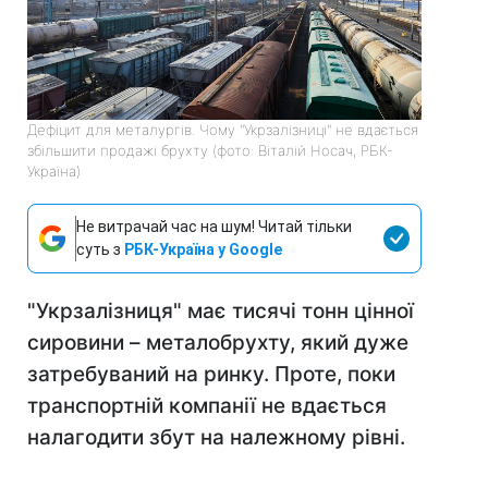
Дефіцит для металургів. Чому "Укрзалізниці" не вдається
збільшити продажі брухту (фото: Віталій Носач, РБК-
Україна)
Не витрачай час на шум! Читай тільки
суть з
РБК-Україна у Google
"
Укрзалізниця
"
має тисячі тонн цінної
сировини – металобрухту, який дуже
затребуваний на ринку. Проте, поки
транспортній компанії не вдається
налагодити збут на належному рівні.