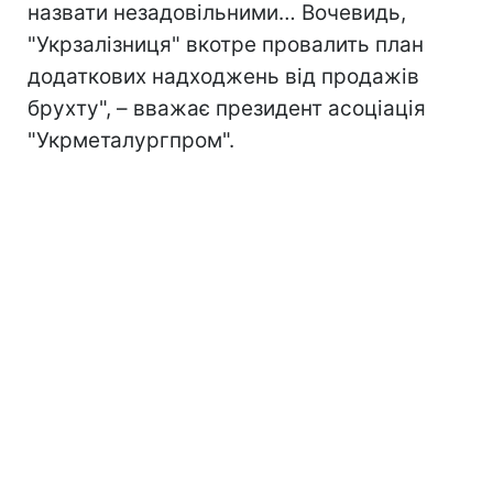
назвати незадовільними… Вочевидь,
"Укрзалізниця" вкотре провалить план
додаткових надходжень від продажів
брухту", – вважає президент асоціація
"Укрметалургпром".