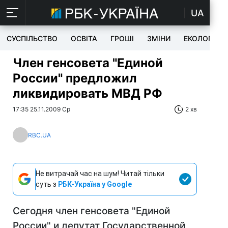
UA
СУСПІЛЬСТВО
ОСВІТА
ГРОШІ
ЗМІНИ
ЕКОЛОГІЯ
Член генсовета "Единой
России" предложил
ликвидировать МВД РФ
17:35 25.11.2009 Ср
2 хв
RBC.UA
Не витрачай час на шум! Читай тільки
суть з
РБК-Україна у Google
Сегодня член генсовета "Единой
России" и депутат Государственной