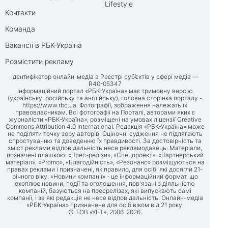
Lifestyle
Контакти
Команда
Вакансії в РБК-Україна
Розмістити рекламу
Ідентифікатор онлайн-медіа в Реєстрі суб’єктів у сфері медіа —
R40-05347
Інформаційний портал «РБК-Україна» має тримовну версію
(українську, російську та англійську), головна сторінка порталу -
https://www.rbc.ua
. Фотографії, зображення належать їх
правовласникам. Всі фотографії на Порталі, авторами яких є
журналісти «РБК-Україна», розміщені на умовах ліцензії Creative
Commons Attribution 4.0 International. Редакція «РБК-Україна» може
не поділяти точку зору авторів. Оціночні судження не підлягають
спростуванню та доведенню їх правдивості. За достовірність та
зміст реклами відповідальність несе рекламодавець. Матеріали,
позначені плашкою: «Прес-релізи», «Спецпроект», «Партнерський
матеріал», «Promo», «Благодійність», «Резонанс» розміщуються на
правах реклами і призначені, як правило, для осіб, які досягли 21-
річного віку. «Новини компанії» - це інформаційний формат, що
охоплює новини, події та оголошення, пов'язані з діяльністю
компаній, базуються на пресрелізах, які випускають самі
компанії, і за які редакція не несе відповідальність. Онлайн-медіа
«РБК-Україна» призначене для осіб віком від 21 року.
© ТОВ «УБТ», 2006-2026.