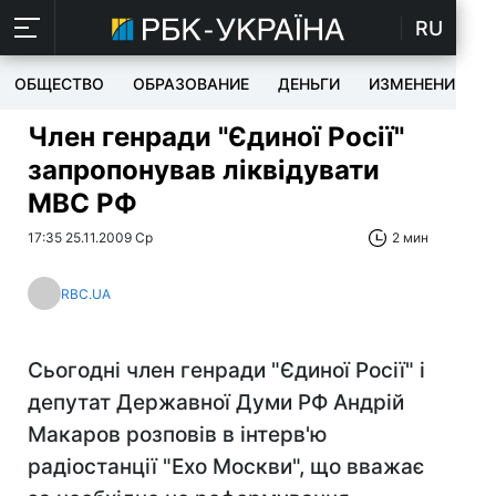
RU
ОБЩЕСТВО
ОБРАЗОВАНИЕ
ДЕНЬГИ
ИЗМЕНЕНИЯ
Член генради "Єдиної Росії"
запропонував ліквідувати
МВС РФ
17:35 25.11.2009 Ср
2 мин
RBC.UA
Сьогодні член генради "Єдиної Росії" і
депутат Державної Думи РФ Андрій
Макаров розповів в інтерв'ю
радіостанції "Ехо Москви", що вважає