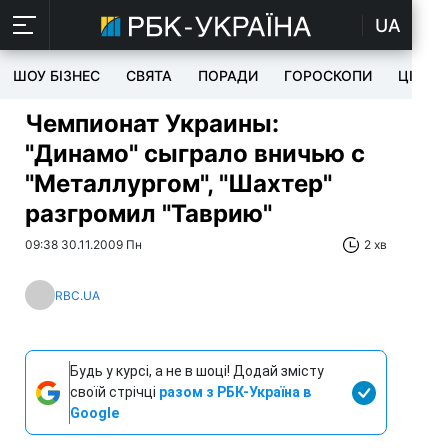
UA
ШОУ БІЗНЕС
СВЯТА
ПОРАДИ
ГОРОСКОПИ
ЦІКАВ
Чемпионат Украины:
"Динамо" сыграло вничью с
"Металлургом", "Шахтер"
разгромил "Таврию"
09:38 30.11.2009 Пн
2 хв
RBC.UA
Будь у курсі, а не в шоці! Додай змісту
своїй стрічці
разом з РБК-Україна в
Google