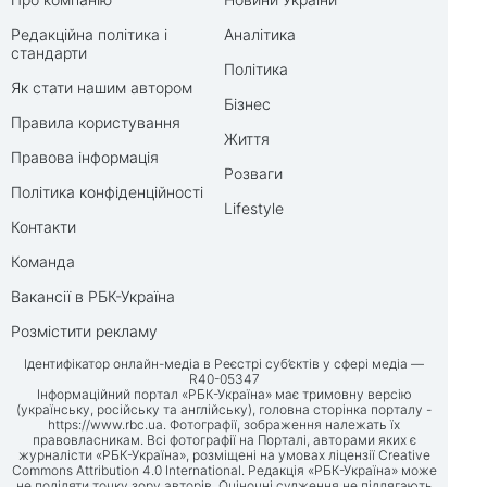
Редакційна політика і
Аналітика
стандарти
Політика
Як стати нашим автором
Бізнес
Правила користування
Життя
Правова інформація
Розваги
Політика конфіденційності
Lifestyle
Контакти
Команда
Вакансії в РБК-Україна
Розмістити рекламу
Ідентифікатор онлайн-медіа в Реєстрі суб’єктів у сфері медіа —
R40-05347
Інформаційний портал «РБК-Україна» має тримовну версію
(українську, російську та англійську), головна сторінка порталу -
https://www.rbc.ua
. Фотографії, зображення належать їх
правовласникам. Всі фотографії на Порталі, авторами яких є
журналісти «РБК-Україна», розміщені на умовах ліцензії Creative
Commons Attribution 4.0 International. Редакція «РБК-Україна» може
не поділяти точку зору авторів. Оціночні судження не підлягають