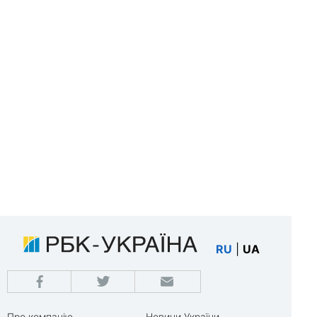
RU
|
UA
Про компанію
Новини України