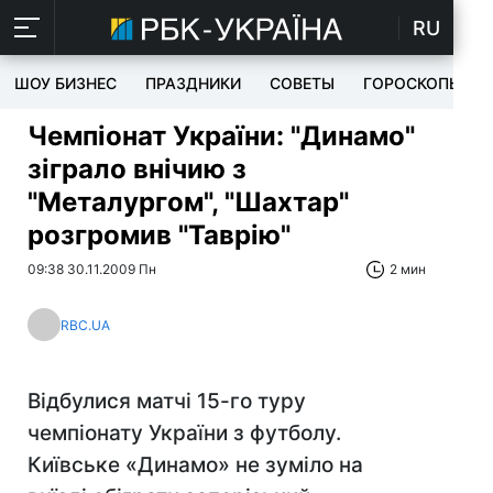
RU
ШОУ БИЗНЕС
ПРАЗДНИКИ
СОВЕТЫ
ГОРОСКОПЫ
Чемпіонат України: "Динамо"
зіграло внічию з
"Металургом", "Шахтар"
розгромив "Таврію"
09:38 30.11.2009 Пн
2 мин
RBC.UA
Відбулися матчі 15-го туру
чемпіонату України з футболу.
Київське «Динамо» не зуміло на