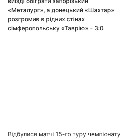
виїзді обіграти запорізький
«Металург», а донецький «Шахтар»
розгромив в рідних стінах
сімферопольську «Таврію» - 3:0.
Відбулися матчі 15-го туру чемпіонату