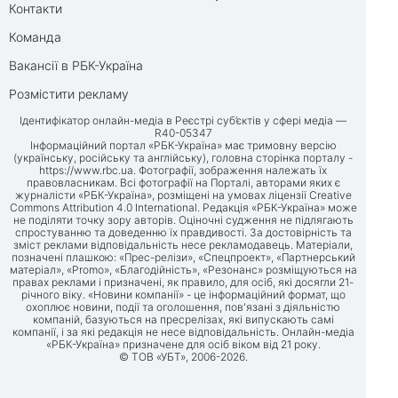
Контакти
Команда
Вакансії в РБК-Україна
Розмістити рекламу
Ідентифікатор онлайн-медіа в Реєстрі суб’єктів у сфері медіа —
R40-05347
Інформаційний портал «РБК-Україна» має тримовну версію
(українську, російську та англійську), головна сторінка порталу -
https://www.rbc.ua
. Фотографії, зображення належать їх
правовласникам. Всі фотографії на Порталі, авторами яких є
журналісти «РБК-Україна», розміщені на умовах ліцензії Creative
Commons Attribution 4.0 International. Редакція «РБК-Україна» може
не поділяти точку зору авторів. Оціночні судження не підлягають
спростуванню та доведенню їх правдивості. За достовірність та
зміст реклами відповідальність несе рекламодавець. Матеріали,
позначені плашкою: «Прес-релізи», «Спецпроект», «Партнерський
матеріал», «Promo», «Благодійність», «Резонанс» розміщуються на
правах реклами і призначені, як правило, для осіб, які досягли 21-
річного віку. «Новини компанії» - це інформаційний формат, що
охоплює новини, події та оголошення, пов'язані з діяльністю
компаній, базуються на пресрелізах, які випускають самі
компанії, і за які редакція не несе відповідальність. Онлайн-медіа
«РБК-Україна» призначене для осіб віком від 21 року.
© ТОВ «УБТ», 2006-2026.