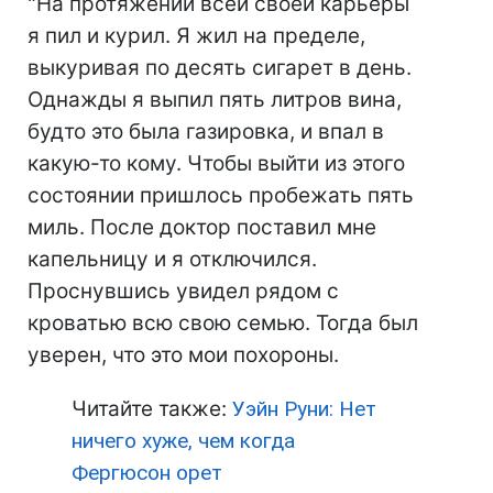
"На протяжении всей своей карьеры
я пил и курил. Я жил на пределе,
выкуривая по десять сигарет в день.
Однажды я выпил пять литров вина,
будто это была газировка, и впал в
какую-то кому. Чтобы выйти из этого
состоянии пришлось пробежать пять
миль. После доктор поставил мне
капельницу и я отключился.
Проснувшись увидел рядом с
кроватью всю свою семью. Тогда был
уверен, что это мои похороны.
Читайте также:
Уэйн Руни: Нет
ничего хуже, чем когда
Фергюсон орет