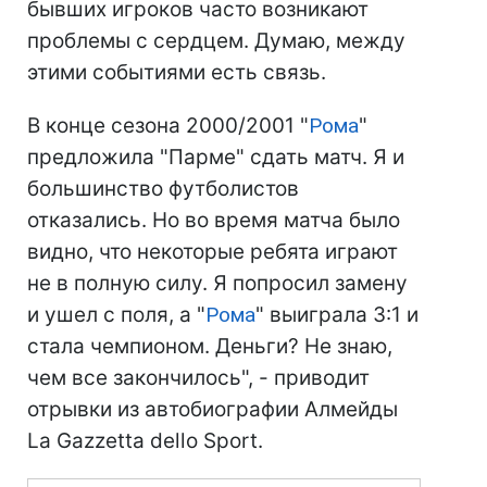
бывших игроков часто возникают
проблемы с сердцем. Думаю, между
этими событиями есть связь.
В конце сезона 2000/2001 "
Рома
"
предложила "Парме" сдать матч. Я и
большинство футболистов
отказались. Но во время матча было
видно, что некоторые ребята играют
не в полную силу. Я попросил замену
и ушел с поля, а "
Рома
" выиграла 3:1 и
стала чемпионом. Деньги? Не знаю,
чем все закончилось", - приводит
отрывки из автобиографии Алмейды
La Gazzetta dello Sport.