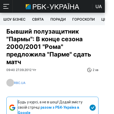
UA
ШОУ БІЗНЕС
СВЯТА
ПОРАДИ
ГОРОСКОПИ
ЦІКАВ
Бывший полузащитник
"Пармы": В конце сезона
2000/2001 "Рома"
предложила "Парме" сдать
матч
09:40 27.09.2012 Чт
2 хв
RBC.UA
Будь у курсі, а не в шоці! Додай змісту
своїй стрічці
разом з РБК-Україна в
Google