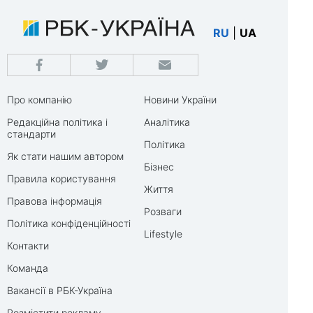
RU
|
UA
Про компанію
Новини України
Редакційна політика і
Аналітика
стандарти
Політика
Як стати нашим автором
Бізнес
Правила користування
Життя
Правова інформація
Розваги
Політика конфіденційності
Lifestyle
Контакти
Команда
Вакансії в РБК-Україна
Розмістити рекламу