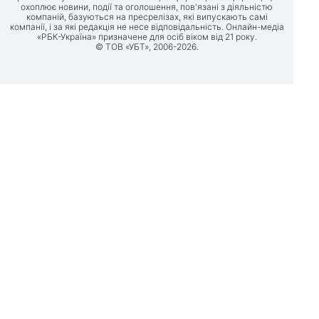
охоплює новини, події та оголошення, пов'язані з діяльністю
компаній, базуються на пресрелізах, які випускають самі
компанії, і за які редакція не несе відповідальність. Онлайн-медіа
«РБК-Україна» призначене для осіб віком від 21 року.
© ТОВ «УБТ», 2006-2026.