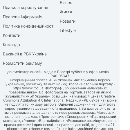
Бізнес
Правила користування
Життя
Правова інформація
Розваги
Політика конфіденційності
Lifestyle
Контакти
Команда
Вакансії в РБК-Україна
Розмістити рекламу
Ідентифікатор онлайн-медіа в Реєстрі суб’єктів у сфері медіа —
R40-05347
Інформаційний портал «РБК-Україна» має тримовну версію
(українську, російську та англійську), головна сторінка порталу -
https://www.rbc.ua
. Фотографії, зображення належать їх
правовласникам. Всі фотографії на Порталі, авторами яких є
журналісти «РБК-Україна», розміщені на умовах ліцензії Creative
Commons Attribution 4.0 International. Редакція «РБК-Україна» може
не поділяти точку зору авторів. Оціночні судження не підлягають
спростуванню та доведенню їх правдивості. За достовірність та
зміст реклами відповідальність несе рекламодавець. Матеріали,
позначені плашкою: «Прес-релізи», «Спецпроект», «Партнерський
матеріал», «Promo», «Благодійність», «Резонанс» розміщуються на
правах реклами і призначені, як правило, для осіб, які досягли 21-
річного віку. «Новини компанії» - це інформаційний формат, що