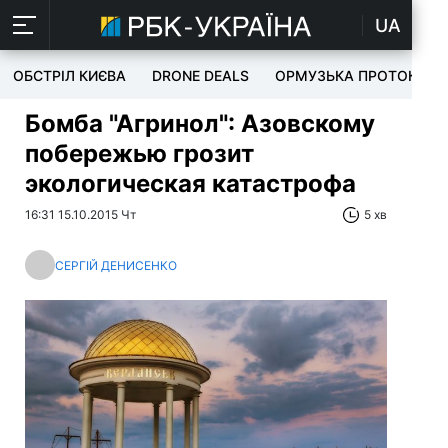
UA
ОБСТРІЛ КИЄВА
DRONE DEALS
ОРМУЗЬКА ПРОТОКА
Бомба "Агринол": Азовскому
побережью грозит
экологическая катастрофа
16:31 15.10.2015 Чт
5 хв
СЕРГІЙ ДЕНИСЕНКО