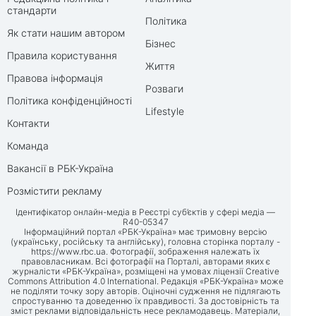
стандарти
Політика
Як стати нашим автором
Бізнес
Правила користування
Життя
Правова інформація
Розваги
Політика конфіденційності
Lifestyle
Контакти
Команда
Вакансії в РБК-Україна
Розмістити рекламу
Ідентифікатор онлайн-медіа в Реєстрі суб’єктів у сфері медіа —
R40-05347
Інформаційний портал «РБК-Україна» має тримовну версію
(українську, російську та англійську), головна сторінка порталу -
https://www.rbc.ua
. Фотографії, зображення належать їх
правовласникам. Всі фотографії на Порталі, авторами яких є
журналісти «РБК-Україна», розміщені на умовах ліцензії Creative
Commons Attribution 4.0 International. Редакція «РБК-Україна» може
не поділяти точку зору авторів. Оціночні судження не підлягають
спростуванню та доведенню їх правдивості. За достовірність та
зміст реклами відповідальність несе рекламодавець. Матеріали,