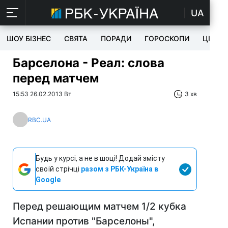
UA
ШОУ БІЗНЕС
СВЯТА
ПОРАДИ
ГОРОСКОПИ
ЦІКАВ
Барселона - Реал: слова
перед матчем
15:53 26.02.2013 Вт
3 хв
RBC.UA
Будь у курсі, а не в шоці! Додай змісту
своїй стрічці
разом з РБК-Україна в
Google
Перед решающим матчем 1/2 кубка
Испании против "Барселоны",