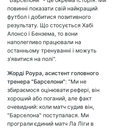
"Барселони" - це окрема історія. Ми
повинні показати свій найкращий
футбол і добитися позитивного
результату. Що стосується Хабі
Алонсо і Бензема, то вони
наполегливо працювали на
останньому тренуванні і можуть
з'явитися на полі".
Жорді Роура, асистент головного
тренера "Барселони"
: "Ми не
збираємося оцінювати рефері, він
хороший або поганий, але факт
очевидний: коли матч судив він,
"Барселона" поступалася. Ми
програли єдиний матч Ла Ліги в