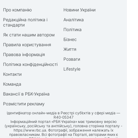
Про компанію
Новини України
Редакційна політика і
Аналітика
стандарти
Політика
Як стати нашим автором
Бізнес
Правила користування
Життя
Правова інформація
Розваги
Політика конфіденційності
Lifestyle
Контакти
Команда
Вакансії в РБК-Україна
Розмістити рекламу
Ідентифікатор онлайн-медіа в Реєстрі суб’єктів у сфері медіа —
R40-05347
Інформаційний портал «РБК-Україна» має тримовну версію
(українську, російську та англійську), головна сторінка порталу -
https://www.rbc.ua
. Фотографії, зображення належать їх
правовласникам. Всі фотографії на Порталі, авторами яких є