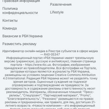
Правовая информация
Развлечения
Политика
Lifestyle
конфиденциальности
Контакты
Команда
Вакансии в РБК-Украина
Разместить рекламу
Идентификатор онлайн-медиа в Реестре субъектов в сфере медиа
— R40-05347
Информационный портал «РБК-Украина» имеет трехязычную
версию (украинскую, русскую и английскую), главная страница
портала –
https://www.rbc.ua
. Фотографии, изображения
принадлежат их правообладателям. Все фотографии на Портале,
авторами которых являются журналисты РБК-Украина,
размещены на условиях лицензии Creative Commons Attribution
4.0 International. Редакция РБК-Украина может не разделять точку
зрения авторов. Оценочные суждения не подлежат
опровержению и подтверждению их правдивости. За
достоверность и содержание рекламы ответственность несет
рекламодатель. Материалы, обозначенные плашкой: "Пресс-
релизы", "Спецпроект", "Партнерский материал", "Promo",
"Благотворительность", "Резонанс" размещаются на правах
рекламы и предназначены, как правило, для лиц, достигших 21-
летнего возраста. «Новости компании» – это информационный
формат, охватывающий новости, события и объявления,