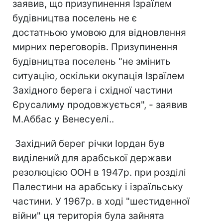
заявив, що призупинення Ізраїлем
будівництва поселень не є
достатньою умовою для відновлення
мирних переговорів. Призупинення
будівництва поселень "не змінить
ситуацію, оскільки окупація Ізраїлем
Західного берега і східної частини
Єрусалиму продовжується", - заявив
М.Аббас у Венесуелі..
Західний берег річки Іордан був
виділений для арабської держави
резолюцією ООН в 1947р. при розділі
Палестини на арабську і ізраїльську
частини. У 1967р. в ході "шестиденної
війни" ця територія була зайнята