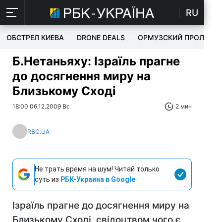
RU
ОБСТРЕЛ КИЕВА
DRONE DEALS
ОРМУЗСКИЙ ПРОЛИВ
Б.Нетаньяху: Ізраїль прагне
до досягнення миру на
Близькому Сході
18:00 06.12.2009 Вс
2 мин
RBC.UA
Не трать время на шум! Читай только
суть из
РБК-Украина в Google
Ізраїль прагне до досягнення миру на
Близькому Сході, свідоцтвом чого є