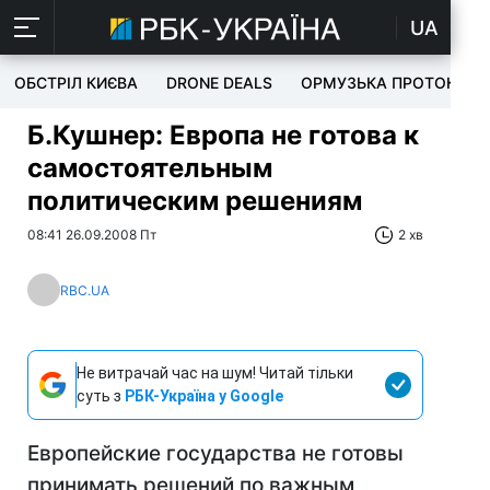
UA
ОБСТРІЛ КИЄВА
DRONE DEALS
ОРМУЗЬКА ПРОТОКА
Б.Кушнер: Европа не готова к
самостоятельным
политическим решениям
08:41 26.09.2008 Пт
2 хв
RBC.UA
Не витрачай час на шум! Читай тільки
суть з
РБК-Україна у Google
Европейские государства не готовы
принимать решений по важным