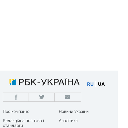
RU
|
UA
Про компанію
Новини України
Редакційна політика і
Аналітика
стандарти