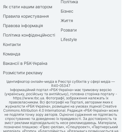
Політика
Як стати нашим автором
Бізнес
Правила користування
Життя
Правова інформація
Розваги
Політика конфіденційності
Lifestyle
Контакти
Команда
Вакансії в РБК-Україна
Розмістити рекламу
Ідентифікатор онлайн-медіа в Реєстрі суб’єктів у сфері медіа —
R40-05347
Інформаційний портал «РБК-Україна» має тримовну версію
(українську, російську та англійську), головна сторінка порталу -
https://www.rbc.ua
. Фотографії, зображення належать їх
правовласникам. Всі фотографії на Порталі, авторами яких є
журналісти «РБК-Україна», розміщені на умовах ліцензії Creative
Commons Attribution 4.0 International. Редакція «РБК-Україна» може
не поділяти точку зору авторів. Оціночні судження не підлягають
спростуванню та доведенню їх правдивості. За достовірність та
зміст реклами відповідальність несе рекламодавець. Матеріали,
позначені плашкою: «Прес-релізи», «Спецпроект», «Партнерський
матеріал», «Promo», «Благодійність», «Резонанс» розміщуються на