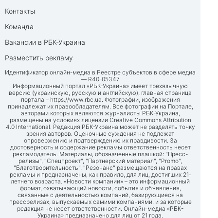
Контакты
Команда
Вакансии в РБК-Украина
Разместить рекламу
Идентификатор онлайн-медиа в Реестре субъектов в сфере медиа
— R40-05347
Информационный портал «РБК-Украина» имеет трехязычную
версию (украинскую, русскую и английскую), главная страница
портала –
https://www.rbc.ua
. Фотографии, изображения
принадлежат их правообладателям. Все фотографии на Портале,
авторами которых являются журналисты РБК-Украина,
размещены на условиях лицензии Creative Commons Attribution
4.0 International. Редакция РБК-Украина может не разделять точку
зрения авторов. Оценочные суждения не подлежат
опровержению и подтверждению их правдивости. За
достоверность и содержание рекламы ответственность несет
рекламодатель. Материалы, обозначенные плашкой: "Пресс-
релизы", "Спецпроект", "Партнерский материал", "Promo",
"Благотворительность", "Резонанс" размещаются на правах
рекламы и предназначены, как правило, для лиц, достигших 21-
летнего возраста. «Новости компании» – это информационный
формат, охватывающий новости, события и объявления,
связанные с деятельностью компаний, базирующиеся на
прессрелизах, выпускаемых самими компаниями, и за которые
редакция не несет ответственности. Онлайн-медиа «РБК-
Украина» предназначено для лиц от 21 года.