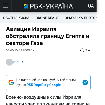
UA
ОБСТРІЛ КИЄВА
DRONE DEALS
ОРМУЗЬКА ПРОТОКА
Авиация Израиля
обстреляла границу Египта и
сектора Газа
08:40 10.08.2009 Пн
2 хв
RBC.UA
Не витрачай час на шум! Читай тільки
суть з
РБК-Україна у Google
Военно-воздушные силы Израиля
нанесли удар по туннелям на границе