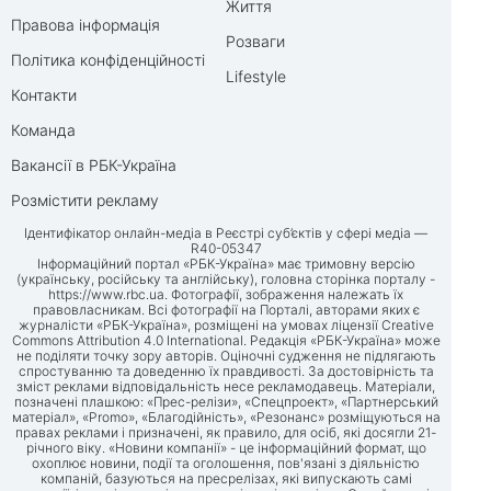
Життя
Правова інформація
Розваги
Політика конфіденційності
Lifestyle
Контакти
Команда
Вакансії в РБК-Україна
Розмістити рекламу
Ідентифікатор онлайн-медіа в Реєстрі суб’єктів у сфері медіа —
R40-05347
Інформаційний портал «РБК-Україна» має тримовну версію
(українську, російську та англійську), головна сторінка порталу -
https://www.rbc.ua
. Фотографії, зображення належать їх
правовласникам. Всі фотографії на Порталі, авторами яких є
журналісти «РБК-Україна», розміщені на умовах ліцензії Creative
Commons Attribution 4.0 International. Редакція «РБК-Україна» може
не поділяти точку зору авторів. Оціночні судження не підлягають
спростуванню та доведенню їх правдивості. За достовірність та
зміст реклами відповідальність несе рекламодавець. Матеріали,
позначені плашкою: «Прес-релізи», «Спецпроект», «Партнерський
матеріал», «Promo», «Благодійність», «Резонанс» розміщуються на
правах реклами і призначені, як правило, для осіб, які досягли 21-
річного віку. «Новини компанії» - це інформаційний формат, що
охоплює новини, події та оголошення, пов'язані з діяльністю
компаній, базуються на пресрелізах, які випускають самі