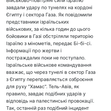
Військово-повітряні сили Ізраїлю
завдали удару по тунелях на кордоні
Єгипту і сектора Газа. Як повідомили
представники ізраїльських
військових, за кілька годин до цього
бойовики в Газі обстріляли територію
Ізраїлю з мінометів, передає Бі-бі-сі.
Інформації про жертви і
постраждалих поки не поступало.
Ізраїльське військове командування
вважає, що через тунелі в сектор Газа
з Єгипту переправляється озброєння
для руху "Хамас". Тель-Авів, як
правило, завдає подібних ударів у
відповідь на палестинські провокації.
Так, останній раз подібний інцидент