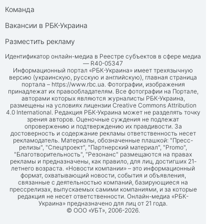
Команда
Вакансии в РБК-Украина
Разместить рекламу
Идентификатор онлайн-медиа в Реестре субъектов в сфере медиа
— R40-05347
Информационный портал «РБК-Украина» имеет трехязычную
версию (украинскую, русскую и английскую), главная страница
портала –
https://www.rbc.ua
. Фотографии, изображения
принадлежат их правообладателям. Все фотографии на Портале,
авторами которых являются журналисты РБК-Украина,
размещены на условиях лицензии Creative Commons Attribution
4.0 International. Редакция РБК-Украина может не разделять точку
зрения авторов. Оценочные суждения не подлежат
опровержению и подтверждению их правдивости. За
достоверность и содержание рекламы ответственность несет
рекламодатель. Материалы, обозначенные плашкой: "Пресс-
релизы", "Спецпроект", "Партнерский материал", "Promo",
"Благотворительность", "Резонанс" размещаются на правах
рекламы и предназначены, как правило, для лиц, достигших 21-
летнего возраста. «Новости компании» – это информационный
формат, охватывающий новости, события и объявления,
связанные с деятельностью компаний, базирующиеся на
прессрелизах, выпускаемых самими компаниями, и за которые
редакция не несет ответственности. Онлайн-медиа «РБК-
Украина» предназначено для лиц от 21 года.
© ООО «УБТ», 2006-2026.