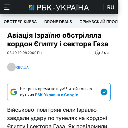
RU
ОБСТРЕЛ КИЕВА
DRONE DEALS
ОРМУЗСКИЙ ПРОЛИВ
Авіація Ізраїлю обстріляла
кордон Єгипту і сектора Газа
08:40 10.08.2009 Пн
2 мин
RBC.UA
Не трать время на шум! Читай только
суть из
РБК-Украина в Google
Військово-повітряні сили Ізраїлю
завдали удару по тунелях на кордоні
Єгипту і сектора Газа. Як повідомили