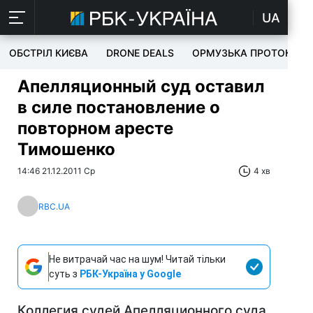
UA
ОБСТРІЛ КИЄВА
DRONE DEALS
ОРМУЗЬКА ПРОТОКА
Апелляционный суд оставил
в силе постановление о
повторном аресте
Тимошенко
14:46 21.12.2011 Ср
4 хв
RBC.UA
Не витрачай час на шум! Читай тільки
суть з
РБК-Україна у Google
Коллегия судей Апелляционного суда