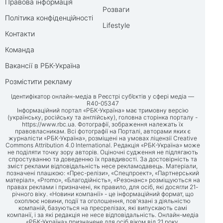
Правова інформація
Розваги
Політика конфіденційності
Lifestyle
Контакти
Команда
Вакансії в РБК-Україна
Розмістити рекламу
Ідентифікатор онлайн-медіа в Реєстрі суб’єктів у сфері медіа —
R40-05347
Інформаційний портал «РБК-Україна» має тримовну версію
(українську, російську та англійську), головна сторінка порталу -
https://www.rbc.ua
. Фотографії, зображення належать їх
правовласникам. Всі фотографії на Порталі, авторами яких є
журналісти «РБК-Україна», розміщені на умовах ліцензії Creative
Commons Attribution 4.0 International. Редакція «РБК-Україна» може
не поділяти точку зору авторів. Оціночні судження не підлягають
спростуванню та доведенню їх правдивості. За достовірність та
зміст реклами відповідальність несе рекламодавець. Матеріали,
позначені плашкою: «Прес-релізи», «Спецпроект», «Партнерський
матеріал», «Promo», «Благодійність», «Резонанс» розміщуються на
правах реклами і призначені, як правило, для осіб, які досягли 21-
річного віку. «Новини компанії» - це інформаційний формат, що
охоплює новини, події та оголошення, пов'язані з діяльністю
компаній, базуються на пресрелізах, які випускають самі
компанії, і за які редакція не несе відповідальність. Онлайн-медіа
«РБК-Україна» призначене для осіб віком від 21 року.