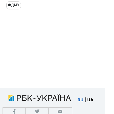
ФДМУ
RU
|
UA