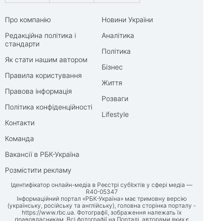
Про компанію
Новини України
Редакційна політика і
Аналітика
стандарти
Політика
Як стати нашим автором
Бізнес
Правила користування
Життя
Правова інформація
Розваги
Політика конфіденційності
Lifestyle
Контакти
Команда
Вакансії в РБК-Україна
Розмістити рекламу
Ідентифікатор онлайн-медіа в Реєстрі суб’єктів у сфері медіа —
R40-05347
Інформаційний портал «РБК-Україна» має тримовну версію
(українську, російську та англійську), головна сторінка порталу -
https://www.rbc.ua
. Фотографії, зображення належать їх
правовласникам. Всі фотографії на Порталі, авторами яких є