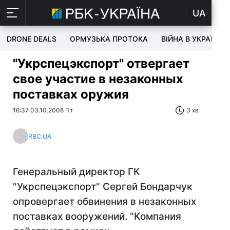
UA
DRONE DEALS
ОРМУЗЬКА ПРОТОКА
ВІЙНА В УКРАЇНІ
"Укрспецэкспорт" отвергает
свое участие в незаконных
поставках оружия
16:37 03.10.2008 Пт
3 хв
RBC.UA
Генеральный директор ГК
"Укрспецэкспорт" Сергей Бондарчук
опровергает обвинения в незаконных
поставках вооружений. "Компания