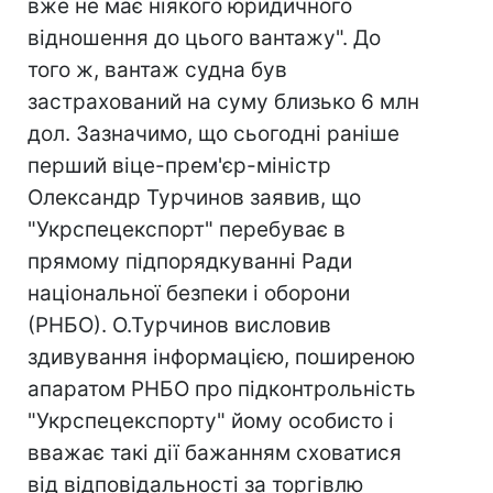
вже не має ніякого юридичного
відношення до цього вантажу". До
того ж, вантаж судна був
застрахований на суму близько 6 млн
дол. Зазначимо, що сьогодні раніше
перший віце-прем'єр-міністр
Олександр Турчинов заявив, що
"Укрспецекспорт" перебуває в
прямому підпорядкуванні Ради
національної безпеки і оборони
(РНБО). О.Турчинов висловив
здивування інформацією, поширеною
апаратом РНБО про підконтрольність
"Укрспецекспорту" йому особисто і
вважає такі дії бажанням сховатися
від відповідальності за торгівлю