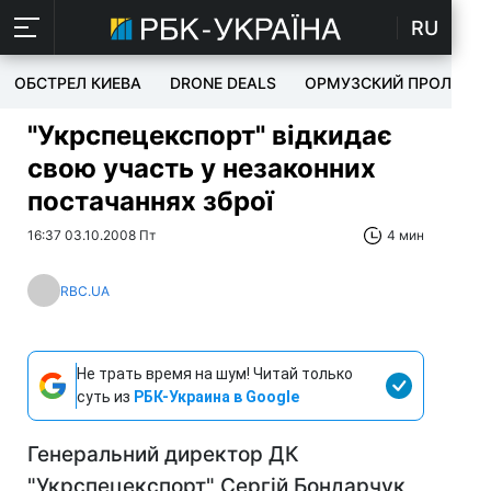
RU
ОБСТРЕЛ КИЕВА
DRONE DEALS
ОРМУЗСКИЙ ПРОЛИВ
"Укрспецекспорт" відкидає
свою участь у незаконних
постачаннях зброї
16:37 03.10.2008 Пт
4 мин
RBC.UA
Не трать время на шум! Читай только
суть из
РБК-Украина в Google
Генеральний директор ДК
"Укрспецекспорт" Сергій Бондарчук