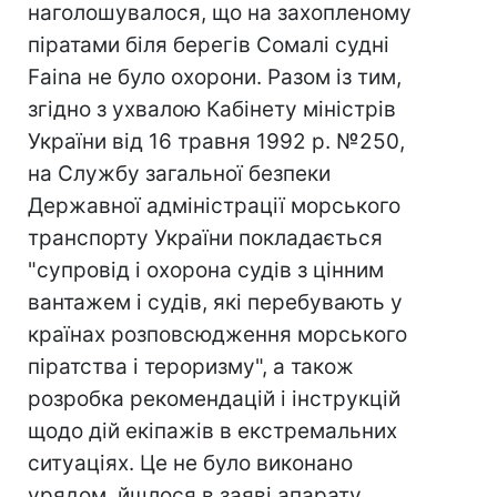
наголошувалося, що на захопленому
піратами біля берегів Сомалі судні
Faina не було охорони. Разом із тим,
згідно з ухвалою Кабінету міністрів
України від 16 травня 1992 р. №250,
на Службу загальної безпеки
Державної адміністрації морського
транспорту України покладається
"супровід і охорона судів з цінним
вантажем і судів, які перебувають у
країнах розповсюдження морського
піратства і тероризму", а також
розробка рекомендацій і інструкцій
щодо дій екіпажів в екстремальних
ситуаціях. Це не було виконано
урядом, йшлося в заяві апарату