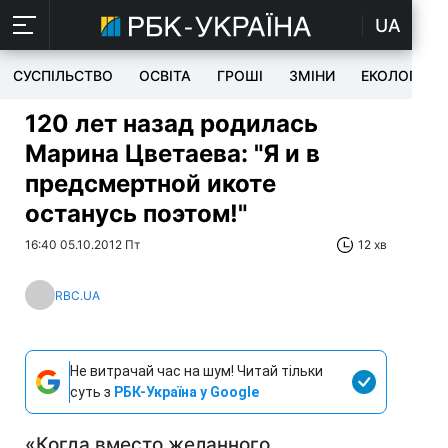
UA
СУСПІЛЬСТВО
ОСВІТА
ГРОШІ
ЗМІНИ
ЕКОЛОГІЯ
120 лет назад родилась
Марина Цветаева: "Я и в
предсмертной икоте
останусь поэтом!"
16:40 05.10.2012 Пт
12 хв
RBC.UA
Не витрачай час на шум! Читай тільки
суть з
РБК-Україна у Google
«Когда вместо желанного,