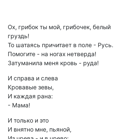
Ох, грибок ты мой, грибочек, белый
груздь!
То шатаясь причитает в поле - Русь.
Помогите - на ногах нетверда!
Затуманила меня кровь - руда!
И справа и слева
Кровавые зевы,
И каждая рана:
- Мама!
И только и это
И внятно мне, пьяной,
Из чрева - и в чрево: