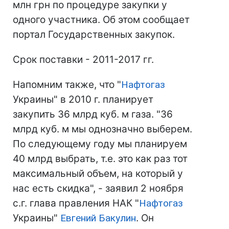
млн грн по процедуре закупки у
одного участника. Об этом сообщает
портал Государственных закупок.
Срок поставки - 2011-2017 гг.
Напомним также, что "
Нафтогаз
Украины" в 2010 г. планирует
закупить 36 млрд куб. м газа. "36
млрд куб. м мы однозначно выберем.
По следующему году мы планируем
40 млрд выбрать, т.е. это как раз тот
максимальный объем, на который у
нас есть скидка", - заявил 2 ноября
с.г. глава правления НАК "
Нафтогаз
Украины"
Евгений Бакулин
. Он