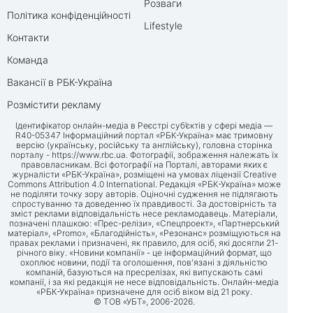
Розваги
Політика конфіденційності
Lifestyle
Контакти
Команда
Вакансії в РБК-Україна
Розмістити рекламу
Ідентифікатор онлайн-медіа в Реєстрі суб’єктів у сфері медіа —
R40-05347 Інформаційний портал «РБК-Україна» має тримовну
версію (українську, російську та англійську), головна сторінка
порталу -
https://www.rbc.ua
. Фотографії, зображення належать їх
правовласникам. Всі фотографії на Порталі, авторами яких є
журналісти «РБК-Україна», розміщені на умовах ліцензії Creative
Commons Attribution 4.0 International. Редакція «РБК-Україна» може
не поділяти точку зору авторів. Оціночні судження не підлягають
спростуванню та доведенню їх правдивості. За достовірність та
зміст реклами відповідальність несе рекламодавець. Матеріали,
позначені плашкою: «Прес-релізи», «Спецпроект», «Партнерський
матеріал», «Promo», «Благодійність», «Резонанс» розміщуються на
правах реклами і призначені, як правило, для осіб, які досягли 21-
річного віку. «Новини компанії» - це інформаційний формат, що
охоплює новини, події та оголошення, пов'язані з діяльністю
компаній, базуються на пресрелізах, які випускають самі
компанії, і за які редакція не несе відповідальність. Онлайн-медіа
«РБК-Україна» призначене для осіб віком від 21 року.
© ТОВ «УБТ», 2006-2026.