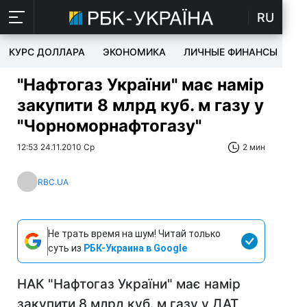
RU
КУРС ДОЛЛАРА
ЭКОНОМИКА
ЛИЧНЫЕ ФИНАНСЫ
T
"Нафтогаз України" має намір
закупити 8 млрд куб. м газу у
"Чорноморнафтогазу"
12:53 24.11.2010 Ср
2 мин
RBC.UA
Не трать время на шум! Читай только
суть из
РБК-Украина в Google
НАК "Нафтогаз України" має намір
закупити 8 млрд куб. м газу у ДАТ