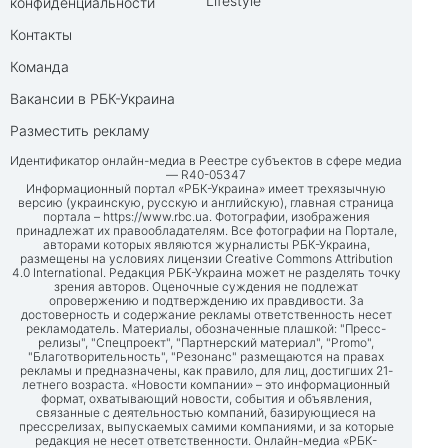
Lifestyle
конфиденциальности
Контакты
Команда
Вакансии в РБК-Украина
Разместить рекламу
Идентификатор онлайн-медиа в Реестре субъектов в сфере медиа
— R40-05347
Информационный портал «РБК-Украина» имеет трехязычную
версию (украинскую, русскую и английскую), главная страница
портала –
https://www.rbc.ua
. Фотографии, изображения
принадлежат их правообладателям. Все фотографии на Портале,
авторами которых являются журналисты РБК-Украина,
размещены на условиях лицензии Creative Commons Attribution
4.0 International. Редакция РБК-Украина может не разделять точку
зрения авторов. Оценочные суждения не подлежат
опровержению и подтверждению их правдивости. За
достоверность и содержание рекламы ответственность несет
рекламодатель. Материалы, обозначенные плашкой: "Пресс-
релизы", "Спецпроект", "Партнерский материал", "Promo",
"Благотворительность", "Резонанс" размещаются на правах
рекламы и предназначены, как правило, для лиц, достигших 21-
летнего возраста. «Новости компании» – это информационный
формат, охватывающий новости, события и объявления,
связанные с деятельностью компаний, базирующиеся на
прессрелизах, выпускаемых самими компаниями, и за которые
редакция не несет ответственности. Онлайн-медиа «РБК-