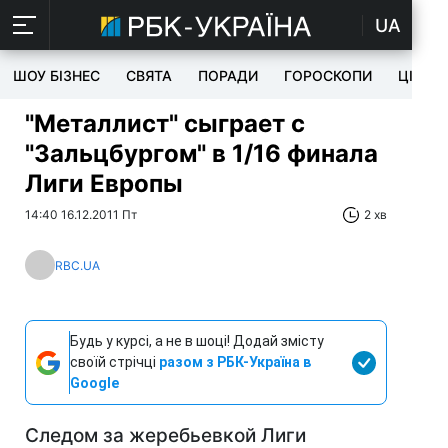
UA
ШОУ БІЗНЕС
СВЯТА
ПОРАДИ
ГОРОСКОПИ
ЦІКАВ
"Металлист" сыграет с
"Зальцбургом" в 1/16 финала
Лиги Европы
14:40 16.12.2011 Пт
2 хв
RBC.UA
Будь у курсі, а не в шоці! Додай змісту
своїй стрічці
разом з РБК-Україна в
Google
Следом за жеребьевкой Лиги