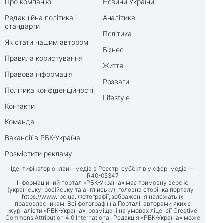
Про компанію
Новини України
Редакційна політика і
Аналітика
стандарти
Політика
Як стати нашим автором
Бізнес
Правила користування
Життя
Правова інформація
Розваги
Політика конфіденційності
Lifestyle
Контакти
Команда
Вакансії в РБК-Україна
Розмістити рекламу
Ідентифікатор онлайн-медіа в Реєстрі суб’єктів у сфері медіа —
R40-05347
Інформаційний портал «РБК-Україна» має тримовну версію
(українську, російську та англійську), головна сторінка порталу -
https://www.rbc.ua
. Фотографії, зображення належать їх
правовласникам. Всі фотографії на Порталі, авторами яких є
журналісти «РБК-Україна», розміщені на умовах ліцензії Creative
Commons Attribution 4.0 International. Редакція «РБК-Україна» може