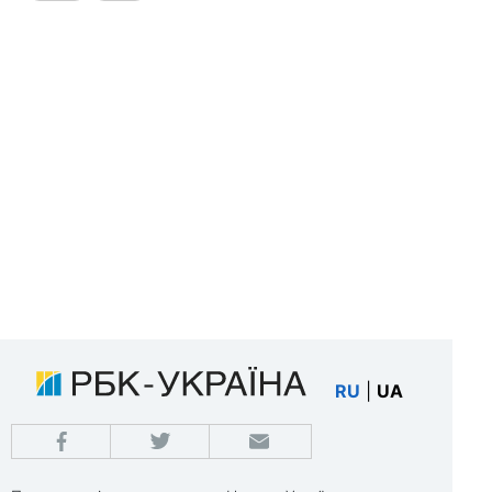
RU
|
UA