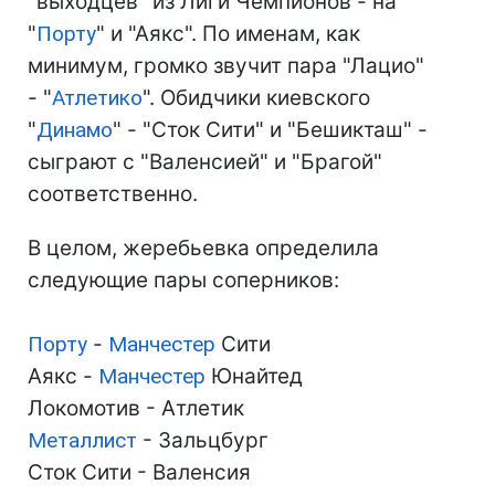
"выходцев" из Лиги Чемпионов - на
"
Порту
" и "Аякс". По именам, как
минимум, громко звучит пара "Лацио"
- "
Атлетико
". Обидчики киевского
"
Динамо
" - "Сток Сити" и "Бешикташ" -
сыграют с "Валенсией" и "Брагой"
соответственно.
В целом, жеребьевка определила
следующие пары соперников:
Порту
-
Манчестер
Сити
Аякс -
Манчестер
Юнайтед
Локомотив - Атлетик
Металлист
- Зальцбург
Сток Сити - Валенсия