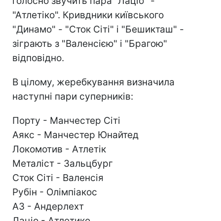
голосно звучить пара "Лаціо" -
"Атлетіко". Кривдники київського
"Динамо" - "Сток Сіті" і "Бешикташ" -
зіграють з "Валенсією" і "Брагою"
відповідно.
В цілому, жеребкування визначила
наступні пари суперників:
Порту - Манчестер Сіті
Аякс - Манчестер Юнайтед
Локомотив - Атлетік
Металіст - Зальцбург
Сток Сіті - Валенсія
Рубін - Олімпіакос
АЗ - Андерлехт
Лаціо - Атлетико