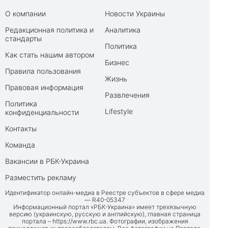
О компании
Новости Украины
Редакционная политика и
Аналитика
стандарты
Политика
Как стать нашим автором
Бизнес
Правила пользования
Жизнь
Правовая информация
Развлечения
Политика
Lifestyle
конфиденциальности
Контакты
Команда
Вакансии в РБК-Украина
Разместить рекламу
Идентификатор онлайн-медиа в Реестре субъектов в сфере медиа
— R40-05347
Информационный портал «РБК-Украина» имеет трехязычную
версию (украинскую, русскую и английскую), главная страница
портала –
https://www.rbc.ua
. Фотографии, изображения