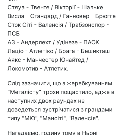
Стяуа - Твенте / Вікторії - Шальке
Висла - Стандард / Ганновер - Брюгге
Сток Сіті - Валенсія / Трабзонспор -
ПСВ
АЗ - Андерлехт / Удінезе - ПАОК
Лаціо - Атлетіко / Брага - Бешикташ
Аякс - Манчестер Юнайтед /
Локомотив - Атлетик.
Слід зазначити, що з жеребкуванням
"Металісту" трохи пощастило, адже в
наступних двох раундах не
доведеться зустрічатися з грандами
типу "МЮ", "Мансіті", "Валенсія".
Нагадаємо, годину тому в Ньоні