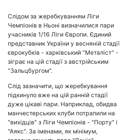
Слідом за жеребкуванням Ліги
Чемпіонів в Ньоні визначилися пари
учасників 1/16 Ліги Європи. Єдиний
представник України у весняній стадії
єврокубків - харківський "Металіст" -
зіграє на цій стадії з австрійським
"Зальцбургом".
Слід зазначити, що жеребкування
підкинуло вже на цій ранній стадії
дуже цікаві пари. Наприклад, обидва
манчестерських клуби потрапили на
"вихідців" з Ліги Чемпіонів - "Порту" і
"Аякс". За іменами, як мінімум,