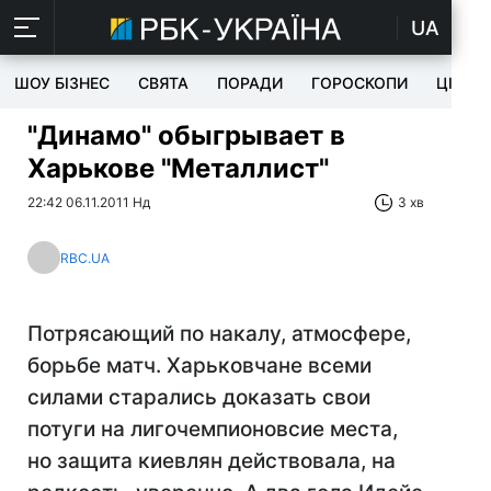
UA
ШОУ БІЗНЕС
СВЯТА
ПОРАДИ
ГОРОСКОПИ
ЦІКАВ
"Динамо" обыгрывает в
Харькове "Металлист"
22:42 06.11.2011 Нд
3 хв
RBC.UA
Потрясающий по накалу, атмосфере,
борьбе матч. Харьковчане всеми
силами старались доказать свои
потуги на лигочемпионовсие места,
но защита киевлян действовала, на