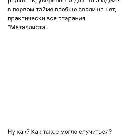
редкость, уверенно. А два гола Идейе
в первом тайме вообще свели на нет,
практически все старания
"Металлиста".
Ну как? Как такое могло случиться?