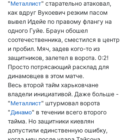
"
Металлист
" старательно атаковал,
как вдруг Вукоевич резким пасом
вывел Идейе по правому флангу на
одного Гуйе. Браун обошел
соотечественника, сместился в центр
и пробил. Мяч, задев кого-то из
защитников, залетел в ворота. 0:2!
Просто потрясающий расклад для
динамовцев в этом матче.
Весь второй тайм харьковчане
владели инициативой. Даже больше -
"
Металлист
" штурмовал ворота
"
Динамо
" в течении всего второго
тайма. Но защитники киевлян
допустили единственную ошибку,
когда мяч после удара Тайсона