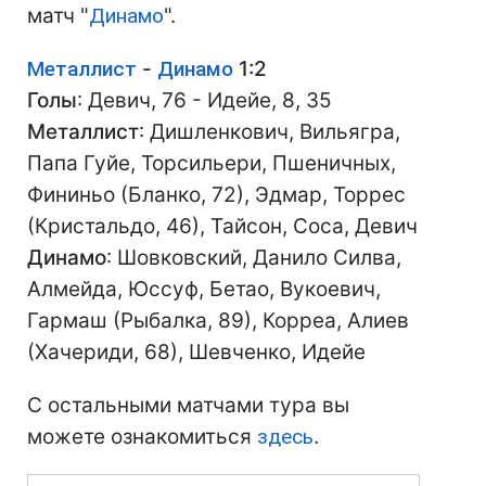
матч "
Динамо
".
Металлист
-
Динамо
1:2
Голы
: Девич, 76 - Идейе, 8, 35
Металлист
: Дишленкович, Вильягра,
Папа Гуйе, Торсильери, Пшеничных,
Фининьо (Бланко, 72), Эдмар, Торрес
(Кристальдо, 46), Тайсон, Соса, Девич
Динамо
: Шовковский, Данило Силва,
Алмейда, Юссуф, Бетао, Вукоевич,
Гармаш (Рыбалка, 89), Корреа, Алиев
(Хачериди, 68), Шевченко, Идейе
С остальными матчами тура вы
можете ознакомиться
здесь
.