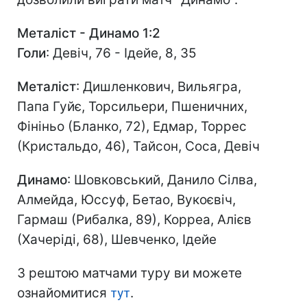
Металіст - Динамо 1:2
Голи
: Девіч, 76 - Ідейе, 8, 35
Металіст
: Дишленкович, Вильягра,
Папа Гуйє, Торсильери, Пшеничних,
Фініньо (Бланко, 72), Едмар, Торрес
(Кристальдо, 46), Тайсон, Соса, Девіч
Динамо
: Шовковський, Данило Сілва,
Алмейда, Юссуф, Бетао, Вукоєвіч,
Гармаш (Рибалка, 89), Корреа, Алієв
(Хачеріді, 68), Шевченко, Ідейе
З рештою матчами туру ви можете
ознайомитися
тут
.