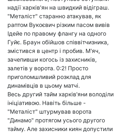
надії харків'ян на швидкий відіграш.
"Металіст" старанно атакував, як
раптом Вукоєвич різким пасом вивів
Ідейе по правому флангу на одного
Гуйє. Браун обійшов співвітчизника,
змістився в центр і пробив. М'яч,
зачепивши когось із захисників,
залетів у ворота. 0:2! Просто
приголомшливий розклад для
динамівців в цьому матчі.
Весь другий тайм харків'яни володіли
ініціативою. Навіть більше -
"Металіст" штурмував ворота
"Динамо" протягом усього другого
тайму. Але захисники киян допустили