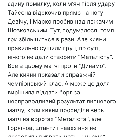
єдину помилку, коли м'яч після удару
Тайсона відскочив прямо на ногу
Девічу, і Марко пробив над лежачим
Шовковським. Тут, подумалося, темп
гри збільшиться в рази. Але кияни
правильно сушили гру і, по суті,
нічого не дали створити "Металісту".
Все в цьому матчі проти "Динамо".
Але кияни показали справжній
чемпіонський клас. А може це доля
вирішила віддати борг за
несправедливий результат липневого
матчу, коли кияни просиділи весь
матч на воротах "Металіста", але
Горяїнов, штанги і невезіння не
дозволили виграти матч "Динамо".