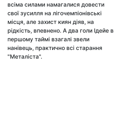
всіма силами намагалися довести
свої зусилля на лігочемпіонівські
місця, але захист киян діяв, на
рідкість, впевнено. А два голи Ідейе в
першому таймі взагалі звели
нанівець, практично всі старання
"Металіста".