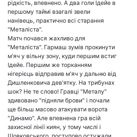
рідкість, впевнено. А два голи Ідейе в
першому таймі взагалі звели
нанівець, практично всі старання
"Металіста".
Матч почався жахливо для
"Металіста". Гармаш зумів прокинути
м'яч у вільну зону, куди першим встиг
Ідейе. Першим же торканням
нігерієць відправив м'яч у дальню від
Дишленковича дев'ятку. На трибунах
шок? Не те слово! Гравці "Металу"
здивовано "підняли брови" і почали
ще більш масово атакувати ворота
"Динамо". Але впевнена гра всій
захисної лінії киян, у тому числі і
Шовковського, поступово остужали