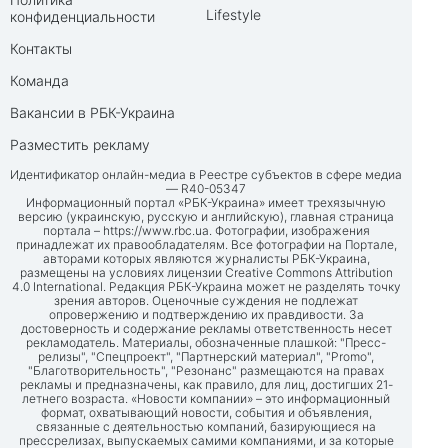
Lifestyle
конфиденциальности
Контакты
Команда
Вакансии в РБК-Украина
Разместить рекламу
Идентификатор онлайн-медиа в Реестре субъектов в сфере медиа
— R40-05347
Информационный портал «РБК-Украина» имеет трехязычную
версию (украинскую, русскую и английскую), главная страница
портала –
https://www.rbc.ua
. Фотографии, изображения
принадлежат их правообладателям. Все фотографии на Портале,
авторами которых являются журналисты РБК-Украина,
размещены на условиях лицензии Creative Commons Attribution
4.0 International. Редакция РБК-Украина может не разделять точку
зрения авторов. Оценочные суждения не подлежат
опровержению и подтверждению их правдивости. За
достоверность и содержание рекламы ответственность несет
рекламодатель. Материалы, обозначенные плашкой: "Пресс-
релизы", "Спецпроект", "Партнерский материал", "Promo",
"Благотворительность", "Резонанс" размещаются на правах
рекламы и предназначены, как правило, для лиц, достигших 21-
летнего возраста. «Новости компании» – это информационный
формат, охватывающий новости, события и объявления,
связанные с деятельностью компаний, базирующиеся на
прессрелизах, выпускаемых самими компаниями, и за которые