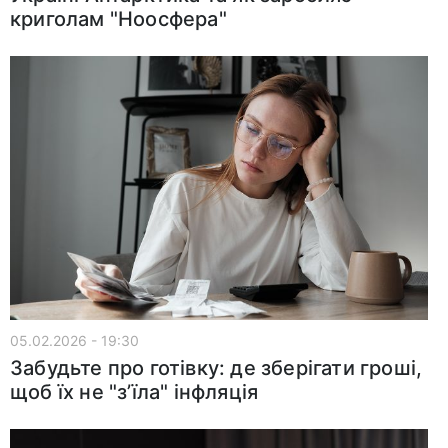
криголам "Ноосфера"
05.02.2026 - 19:30
Забудьте про готівку: де зберігати гроші,
щоб їх не "з’їла" інфляція