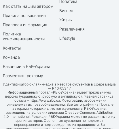
Политика
Как стать нашим автором
Бизнес
Правила пользования
Жизнь
Правовая информация
Развлечения
Политика
Lifestyle
конфиденциальности
Контакты
Команда
Вакансии в РБК-Украина
Разместить рекламу
Идентификатор онлайн-медиа в Реестре субъектов в сфере медиа
— R40-05347
Информационный портал «РБК-Украина» имеет трехязычную
версию (украинскую, русскую и английскую), главная страница
портала –
https://www.rbc.ua
. Фотографии, изображения
принадлежат их правообладателям. Все фотографии на Портале,
авторами которых являются журналисты РБК-Украина,
размещены на условиях лицензии Creative Commons Attribution
4.0 International. Редакция РБК-Украина может не разделять точку
зрения авторов. Оценочные суждения не подлежат
опровержению и подтверждению их правдивости. За
достоверность и содержание рекламы ответственность несет