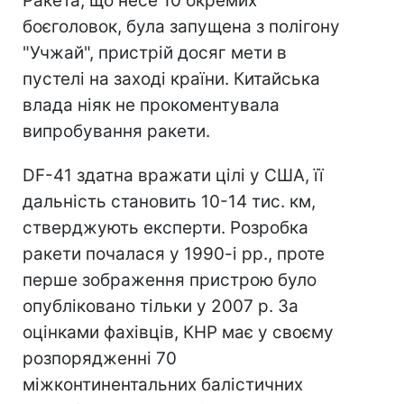
Ракета, що несе 10 окремих
боєголовок, була запущена з полігону
"Учжай", пристрій досяг мети в
пустелі на заході країни. Китайська
влада ніяк не прокоментувала
випробування ракети.
DF-41 здатна вражати цілі у США, її
дальність становить 10-14 тис. км,
стверджують експерти. Розробка
ракети почалася у 1990-і рр., проте
перше зображення пристрою було
опубліковано тільки у 2007 р. За
оцінками фахівців, КНР має у своєму
розпорядженні 70
міжконтинентальних балістичних