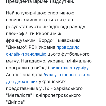
Президента Вірменії відсутній.
Найпопулярнішою спортивною
новиною минулого тижня став
результат зустрічі-відповіді раунду
плей-оф Ліги Європи між
французьким "Бордо" і київським
"Динамо". РБК-Україна
проводило
онлайн-трансляцію
цього футбольного
матчу. Нагадаємо, українці мінімально
програли на виїзді і
вилетіли з турніру
.
Аналогічна доля
була уготована також
для двох інших
українських
представників у ЛЄ - харківського
"Металіста" і дніпропетровського
"Дніпра".