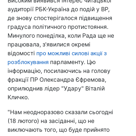
Високим виявився інтерес читацької
аудиторії РБК-Україна до подій у ВР,
де знову спостерігалося підвищення
градуса політичного протистояння.
Минулого понеділка, коли Рада ще не
працювала, з'явилися окремі
відомості
про можливі силові акції з
розблокування
парламенту. Цю
інформацію, посилаючись на голову
фракції ПР Олександра Єфремова,
оприлюднив лідер "Удару" Віталій
Кличко.
"Нам неодноразово сказали сьогодні
(18 лютого) на засіданні, що не
виключають того, що буде прийнято