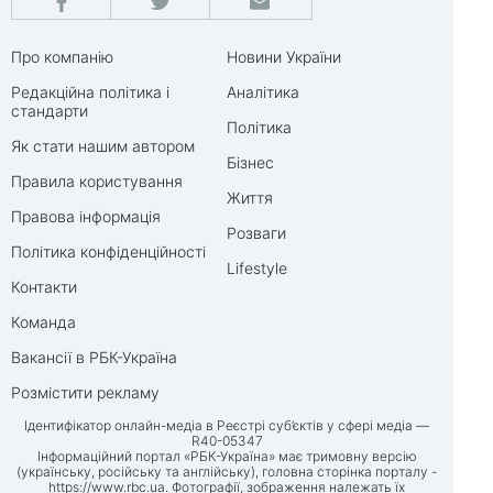
Про компанію
Новини України
Редакційна політика і
Аналітика
стандарти
Політика
Як стати нашим автором
Бізнес
Правила користування
Життя
Правова інформація
Розваги
Політика конфіденційності
Lifestyle
Контакти
Команда
Вакансії в РБК-Україна
Розмістити рекламу
Ідентифікатор онлайн-медіа в Реєстрі суб’єктів у сфері медіа —
R40-05347
Інформаційний портал «РБК-Україна» має тримовну версію
(українську, російську та англійську), головна сторінка порталу -
https://www.rbc.ua
. Фотографії, зображення належать їх