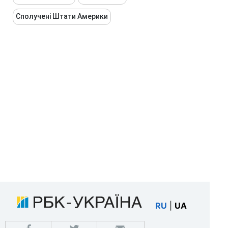
Сполучені Штати Америки
RU
|
UA