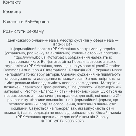
Контакти
Команда
Вакансії в РБК-Україна
Розмістити рекламу
Ідентифікатор онлайн-медіа в Реєстрі суб’єктів у сфері медіа —
R40-05347
Інформаційний портал «РБК-Україна» має тримовну версію
(українську, російську та англійську), головна сторінка порталу -
https://www.rbc.ua
. Фотографії, зображення належать їх
правовласникам. Всі фотографії на Порталі, авторами яких є
журналісти «РБК-Україна», розміщені на умовах ліцензії Creative
Commons Attribution 4.0 International. Редакція «РБК-Україна» може
не поділяти точку зору авторів. Оціночні судження не підлягають
спростуванню та доведенню їх правдивості. За достовірність та
зміст реклами відповідальність несе рекламодавець. Матеріали,
позначені плашкою: «Прес-релізи», «Спецпроект», «Партнерський
матеріал», «Promo», «Благодійність», «Резонанс» розміщуються на
правах реклами і призначені, як правило, для осіб, які досягли 21-
річного віку. «Новини компанії» - це інформаційний формат, що
охоплює новини, події та оголошення, пов'язані з діяльністю
компаній, базуються на пресрелізах, які випускають самі
компанії, і за які редакція не несе відповідальність. Онлайн-медіа
«РБК-Україна» призначене для осіб віком від 21 року.
© ТОВ «УБТ», 2006-2026.