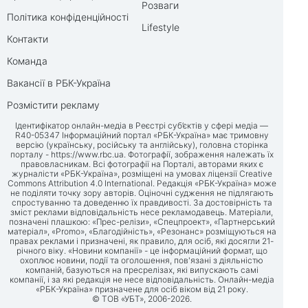
Розваги
Політика конфіденційності
Lifestyle
Контакти
Команда
Вакансії в РБК-Україна
Розмістити рекламу
Ідентифікатор онлайн-медіа в Реєстрі суб’єктів у сфері медіа —
R40-05347 Інформаційний портал «РБК-Україна» має тримовну
версію (українську, російську та англійську), головна сторінка
порталу -
https://www.rbc.ua
. Фотографії, зображення належать їх
правовласникам. Всі фотографії на Порталі, авторами яких є
журналісти «РБК-Україна», розміщені на умовах ліцензії Creative
Commons Attribution 4.0 International. Редакція «РБК-Україна» може
не поділяти точку зору авторів. Оціночні судження не підлягають
спростуванню та доведенню їх правдивості. За достовірність та
зміст реклами відповідальність несе рекламодавець. Матеріали,
позначені плашкою: «Прес-релізи», «Спецпроект», «Партнерський
матеріал», «Promo», «Благодійність», «Резонанс» розміщуються на
правах реклами і призначені, як правило, для осіб, які досягли 21-
річного віку. «Новини компанії» - це інформаційний формат, що
охоплює новини, події та оголошення, пов'язані з діяльністю
компаній, базуються на пресрелізах, які випускають самі
компанії, і за які редакція не несе відповідальність. Онлайн-медіа
«РБК-Україна» призначене для осіб віком від 21 року.
© ТОВ «УБТ», 2006-2026.