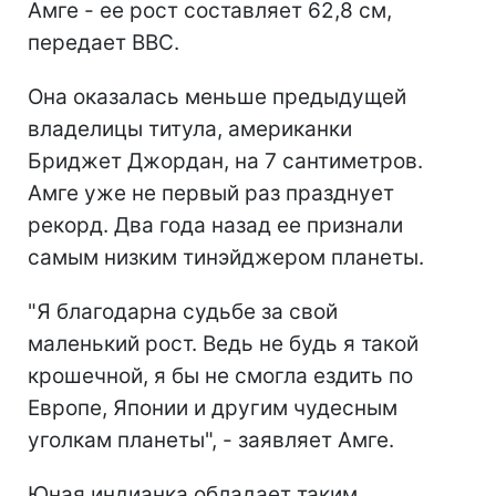
Амге - ее рост составляет 62,8 см,
передает ВВС.
Она оказалась меньше предыдущей
владелицы титула, американки
Бриджет Джордан, на 7 сантиметров.
Амге уже не первый раз празднует
рекорд. Два года назад ее признали
самым низким тинэйджером планеты.
"Я благодарна судьбе за свой
маленький рост. Ведь не будь я такой
крошечной, я бы не смогла ездить по
Европе, Японии и другим чудесным
уголкам планеты", - заявляет Амге.
Юная индианка обладает таким