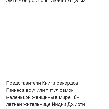
Амге - ее рост составляет 62,8 см.
Представители Книги рекордов
Гиннеса вручили титул самой
маленькой женщины в мире 18-
летней жительнице Индии Джиоти