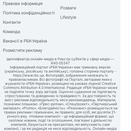
Правова інформація
Розваги
Політика конфіденційності
Lifestyle
Контакти
Команда
Вакансії в РБК-Україна
Розмістити рекламу
Ідентифікатор онлайн-медіа в Реєстрі суб’єктів у сфері медіа —
R40-05347
Інформаційний портал «РБК-Україна» має тримовну версію
(українську, російську та англійську), головна сторінка порталу -
https://www.rbc.ua
. Фотографії, зображення належать їх
правовласникам. Всі фотографії на Порталі, авторами яких є
журналісти «РБК-Україна», розміщені на умовах ліцензії Creative
Commons Attribution 4.0 International. Редакція «РБК-Україна» може
не поділяти точку зору авторів. Оціночні судження не підлягають
спростуванню та доведенню їх правдивості. За достовірність та
зміст реклами відповідальність несе рекламодавець. Матеріали,
позначені плашкою: «Прес-релізи», «Спецпроект», «Партнерський
матеріал», «Promo», «Благодійність», «Резонанс» розміщуються на
правах реклами і призначені, як правило, для осіб, які досягли 21-
річного віку. «Новини компанії» - це інформаційний формат, що
охоплює новини, події та оголошення, пов'язані з діяльністю
компаній, базуються на пресрелізах, які випускають самі
компанії, і за які редакція не несе відповідальність. Онлайн-медіа