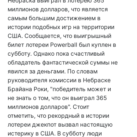
Небраска выиграл в лотерею 365
миллионов долларов, что является
самым большим достижением в
истории подобных игр на территории
США. Сообщается, что выигрышный
билет лотереи Powerball был куплен в
субботу. Однако пока счастливый
обладатель фантастической суммы не
явился за деньгами. По словам
руководителя комиссии в Небраске
Брайана Роки, "победитель может и
не знать о том, что он выиграл 365
миллионов долларов". Стоит
отметить, что рекордный в истории
лотереи джекпот вызвал настоящую
истерику в США. В субботу люди