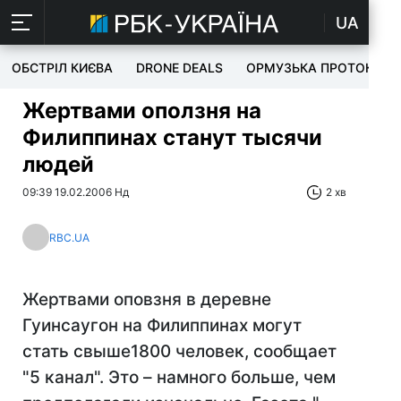
UA
ОБСТРІЛ КИЄВА
DRONE DEALS
ОРМУЗЬКА ПРОТОКА
Жертвами оползня на
Филиппинах станут тысячи
людей
09:39 19.02.2006 Нд
2 хв
RBC.UA
Жертвами оповзня в деревне
Гуинсаугон на Филиппинах могут
стать свыше1800 человек, сообщает
"5 канал". Это – намного больше, чем