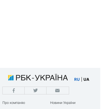
RU
|
UA
Про компанію
Новини України