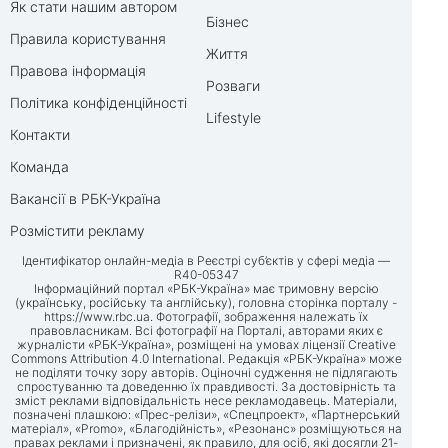
Як стати нашим автором
Бізнес
Правила користування
Життя
Правова інформація
Розваги
Політика конфіденційності
Lifestyle
Контакти
Команда
Вакансії в РБК-Україна
Розмістити рекламу
Ідентифікатор онлайн-медіа в Реєстрі суб’єктів у сфері медіа —
R40-05347
Інформаційний портал «РБК-Україна» має тримовну версію
(українську, російську та англійську), головна сторінка порталу -
https://www.rbc.ua
. Фотографії, зображення належать їх
правовласникам. Всі фотографії на Порталі, авторами яких є
журналісти «РБК-Україна», розміщені на умовах ліцензії Creative
Commons Attribution 4.0 International. Редакція «РБК-Україна» може
не поділяти точку зору авторів. Оціночні судження не підлягають
спростуванню та доведенню їх правдивості. За достовірність та
зміст реклами відповідальність несе рекламодавець. Матеріали,
позначені плашкою: «Прес-релізи», «Спецпроект», «Партнерський
матеріал», «Promo», «Благодійність», «Резонанс» розміщуються на
правах реклами і призначені, як правило, для осіб, які досягли 21-