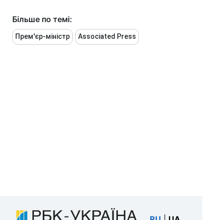
Більше по темі:
Прем'єр-міністр
Associated Press
RU
|
UA