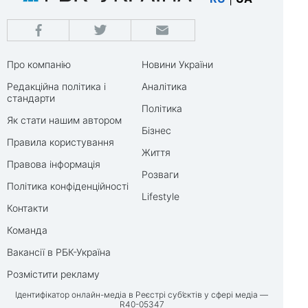
Про компанію
Новини України
Редакційна політика і
Аналітика
стандарти
Політика
Як стати нашим автором
Бізнес
Правила користування
Життя
Правова інформація
Розваги
Політика конфіденційності
Lifestyle
Контакти
Команда
Вакансії в РБК-Україна
Розмістити рекламу
Ідентифікатор онлайн-медіа в Реєстрі суб’єктів у сфері медіа —
R40-05347