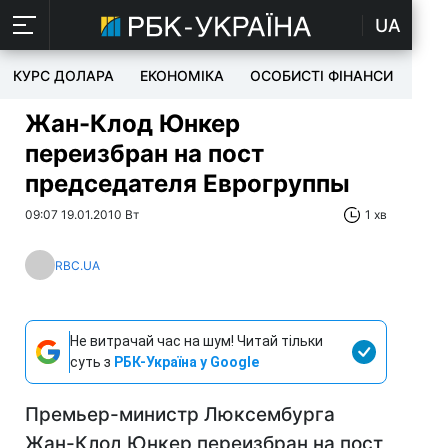
UA
КУРС ДОЛАРА
ЕКОНОМІКА
ОСОБИСТІ ФІНАНСИ
TEC
Жан-Клод Юнкер
переизбран на пост
председателя Еврогруппы
09:07 19.01.2010 Вт
1 хв
RBC.UA
Не витрачай час на шум! Читай тільки
суть з
РБК-Україна у Google
Премьер-министр Люксембурга
Жан-Клод Юнкер переизбран на пост