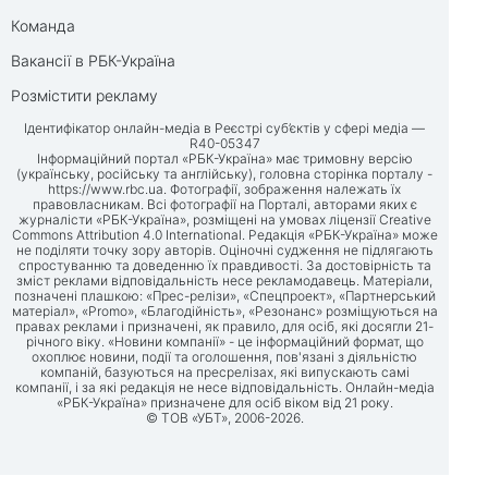
Команда
Вакансії в РБК-Україна
Розмістити рекламу
Ідентифікатор онлайн-медіа в Реєстрі суб’єктів у сфері медіа —
R40-05347
Інформаційний портал «РБК-Україна» має тримовну версію
(українську, російську та англійську), головна сторінка порталу -
https://www.rbc.ua
. Фотографії, зображення належать їх
правовласникам. Всі фотографії на Порталі, авторами яких є
журналісти «РБК-Україна», розміщені на умовах ліцензії Creative
Commons Attribution 4.0 International. Редакція «РБК-Україна» може
не поділяти точку зору авторів. Оціночні судження не підлягають
спростуванню та доведенню їх правдивості. За достовірність та
зміст реклами відповідальність несе рекламодавець. Матеріали,
позначені плашкою: «Прес-релізи», «Спецпроект», «Партнерський
матеріал», «Promo», «Благодійність», «Резонанс» розміщуються на
правах реклами і призначені, як правило, для осіб, які досягли 21-
річного віку. «Новини компанії» - це інформаційний формат, що
охоплює новини, події та оголошення, пов'язані з діяльністю
компаній, базуються на пресрелізах, які випускають самі
компанії, і за які редакція не несе відповідальність. Онлайн-медіа
«РБК-Україна» призначене для осіб віком від 21 року.
© ТОВ «УБТ», 2006-2026.