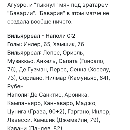
Агуэро, и "тыкнул" мяч под вратарем
"Баварии". "Бавария" в этом матче не
создала вообще ничего.
Вильярреал - Наполи 0:2
Голы
: Инлер, 65, Хамшик, 76
Вильярреал
: Лопес, Ориоль,
Музаккьо, Анхель, Сапата (Гонсало,
76), Де Гузман, Перес, Сенна (Хоселу,
73), Сориано, Нилмар (Камуньяс, 64),
Рубен
Наполи
: Де Санктис, Ароника,
Кампаньяро, Каннаваро, Маджо,
Цунига (Грава, 90+2), Гаргано, Инлер,
Лавесси, Хамшик (Джемайли, 79),
Кавани (Пандев, 82)