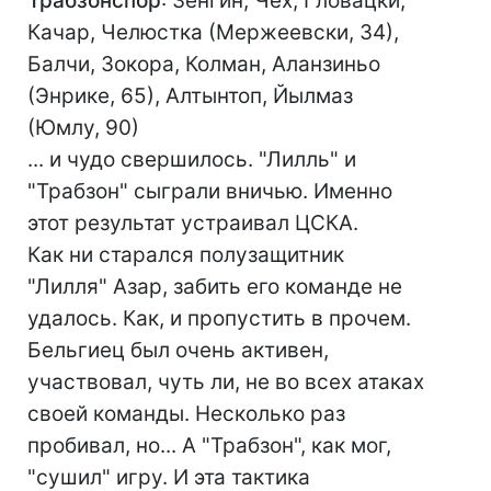
Трабзонспор
: Зенгин, Чех, Гловацки,
Качар, Челюстка (Мержеевски, 34),
Балчи, Зокора, Колман, Аланзиньо
(Энрике, 65), Алтынтоп, Йылмаз
(Юмлу, 90)
... и чудо свершилось. "Лилль" и
"Трабзон" сыграли вничью. Именно
этот результат устраивал ЦСКА.
Как ни старался полузащитник
"Лилля" Азар, забить его команде не
удалось. Как, и пропустить в прочем.
Бельгиец был очень активен,
участвовал, чуть ли, не во всех атаках
своей команды. Несколько раз
пробивал, но... А "Трабзон", как мог,
"сушил" игру. И эта тактика