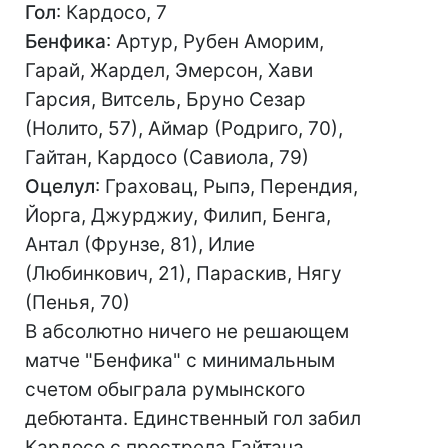
Гол
: Кардосо, 7
Бенфика
: Артур, Рубен Аморим,
Гарай, Жардел, Эмерсон, Хави
Гарсия, Витсель, Бруно Сезар
(Нолито, 57), Аймар (Родриго, 70),
Гайтан, Кардосо (Савиола, 79)
Оцелул
: Граховац, Рыпэ, Перендия,
Йорга, Джурджиу, Филип, Бенга,
Антал (Фрунзе, 81), Илие
(Любинкович, 21), Параскив, Нягу
(Пенья, 70)
В абсолютно ничего не решающем
матче "Бенфика" с минимальным
счетом обыграла румынского
дебютанта. Единственный гол забил
Кардосо с прострела Гайтана.