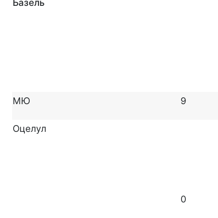
Базель
МЮ
9
Оцелул
0