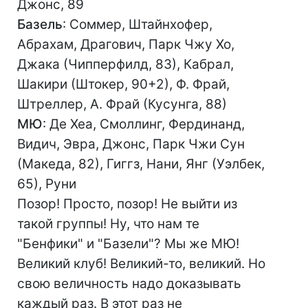
Джонс, 89
Базель
: Соммер, Штайнхофер,
Абрахам, Драгович, Парк Чжу Хо,
Джака (Чипперфилд, 83), Кабрал,
Шакири (Штокер, 90+2), Ф. Фрай,
Штреллер, А. Фрай (Кусунга, 88)
МЮ
: Де Хеа, Смоллинг, Фердинанд,
Видич, Эвра, Джонс, Парк Чжи Сун
(Македа, 82), Гиггз, Нани, Янг (Уэлбек,
65), Руни
Позор! Просто, позор! Не выйти из
такой группы! Ну, что нам те
"Бенфики" и "Базели"? Мы же МЮ!
Великий клуб! Великий-то, великий. Но
свою величность надо доказывать
каждый раз. В этот раз не