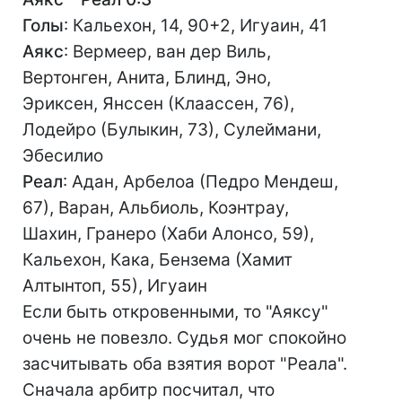
Голы
: Кальехон, 14, 90+2, Игуаин, 41
Аякс
: Вермеер, ван дер Виль,
Вертонген, Анита, Блинд, Эно,
Эриксен, Янссен (Клаассен, 76),
Лодейро (Булыкин, 73), Сулеймани,
Эбесилио
Реал
: Адан, Арбелоа (Педро Мендеш,
67), Варан, Альбиоль, Коэнтрау,
Шахин, Гранеро (Хаби Алонсо, 59),
Кальехон, Кака, Бензема (Хамит
Алтынтоп, 55), Игуаин
Если быть откровенными, то "Аяксу"
очень не повезло. Судья мог спокойно
засчитывать оба взятия ворот "Реала".
Сначала арбитр посчитал, что