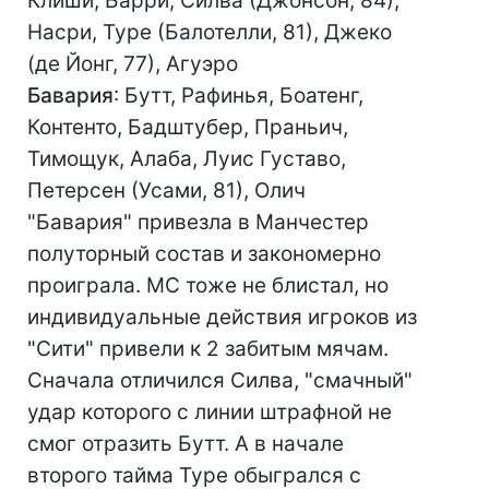
Клиши, Барри, Силва (Джонсон, 84),
Насри, Туре (Балотелли, 81), Джеко
(де Йонг, 77), Агуэро
Бавария
: Бутт, Рафинья, Боатенг,
Контенто, Бадштубер, Праньич,
Тимощук, Алаба, Луис Густаво,
Петерсен (Усами, 81), Олич
"Бавария" привезла в Манчестер
полуторный состав и закономерно
проиграла. МС тоже не блистал, но
индивидуальные действия игроков из
"Сити" привели к 2 забитым мячам.
Сначала отличился Силва, "смачный"
удар которого с линии штрафной не
смог отразить Бутт. А в начале
второго тайма Туре обыгрался с