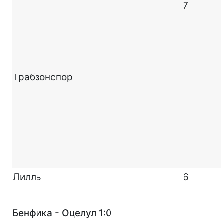
7
Трабзонспор
Лилль
6
Бенфика - Оцелул 1:0