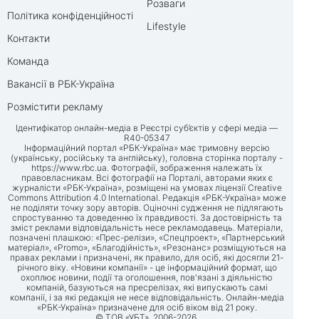
Розваги
Політика конфіденційності
Lifestyle
Контакти
Команда
Вакансії в РБК-Україна
Розмістити рекламу
Ідентифікатор онлайн-медіа в Реєстрі суб’єктів у сфері медіа —
R40-05347
Інформаційний портал «РБК-Україна» має тримовну версію
(українську, російську та англійську), головна сторінка порталу -
https://www.rbc.ua
. Фотографії, зображення належать їх
правовласникам. Всі фотографії на Порталі, авторами яких є
журналісти «РБК-Україна», розміщені на умовах ліцензії Creative
Commons Attribution 4.0 International. Редакція «РБК-Україна» може
не поділяти точку зору авторів. Оціночні судження не підлягають
спростуванню та доведенню їх правдивості. За достовірність та
зміст реклами відповідальність несе рекламодавець. Матеріали,
позначені плашкою: «Прес-релізи», «Спецпроект», «Партнерський
матеріал», «Promo», «Благодійність», «Резонанс» розміщуються на
правах реклами і призначені, як правило, для осіб, які досягли 21-
річного віку. «Новини компанії» - це інформаційний формат, що
охоплює новини, події та оголошення, пов'язані з діяльністю
компаній, базуються на пресрелізах, які випускають самі
компанії, і за які редакція не несе відповідальність. Онлайн-медіа
«РБК-Україна» призначене для осіб віком від 21 року.
© ТОВ «УБТ», 2006-2026.