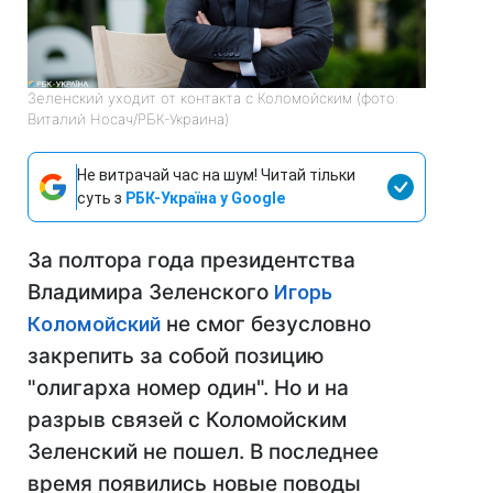
Зеленский уходит от контакта с Коломойским (фото:
Виталий Носач/РБК-Украина)
Не витрачай час на шум! Читай тільки
суть з
РБК-Україна у Google
За полтора года президентства
Владимира Зеленского
Игорь
Коломойский
не смог безусловно
закрепить за собой позицию
"олигарха номер один". Но и на
разрыв связей с Коломойским
Зеленский не пошел. В последнее
время появились новые поводы