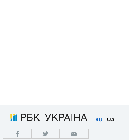
RU
|
UA