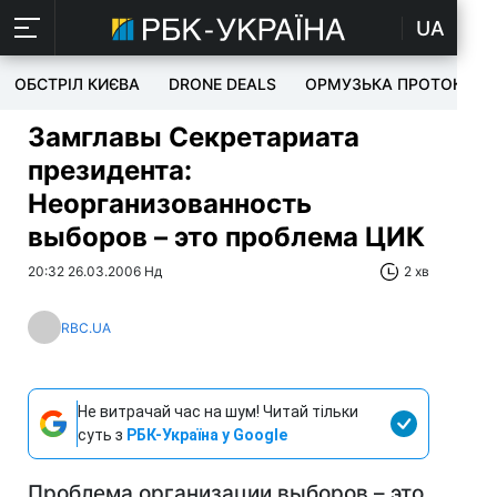
UA
ОБСТРІЛ КИЄВА
DRONE DEALS
ОРМУЗЬКА ПРОТОКА
Замглавы Секретариата
президента:
Неорганизованность
выборов – это проблема ЦИК
20:32 26.03.2006 Нд
2 хв
RBC.UA
Не витрачай час на шум! Читай тільки
суть з
РБК-Україна у Google
Проблема организации выборов – это