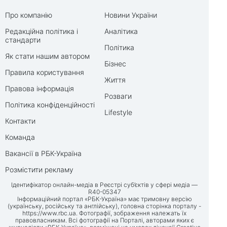
Про компанію
Новини України
Редакційна політика і
Аналітика
стандарти
Політика
Як стати нашим автором
Бізнес
Правила користування
Життя
Правова інформація
Розваги
Політика конфіденційності
Lifestyle
Контакти
Команда
Вакансії в РБК-Україна
Розмістити рекламу
Ідентифікатор онлайн-медіа в Реєстрі суб’єктів у сфері медіа —
R40-05347
Інформаційний портал «РБК-Україна» має тримовну версію
(українську, російську та англійську), головна сторінка порталу -
https://www.rbc.ua
. Фотографії, зображення належать їх
правовласникам. Всі фотографії на Порталі, авторами яких є