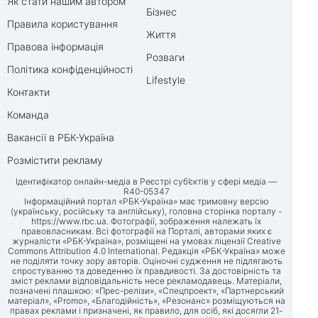
Як стати нашим автором
Бізнес
Правила користування
Життя
Правова інформація
Розваги
Політика конфіденційності
Lifestyle
Контакти
Команда
Вакансії в РБК-Україна
Розмістити рекламу
Ідентифікатор онлайн-медіа в Реєстрі суб’єктів у сфері медіа —
R40-05347
Інформаційний портал «РБК-Україна» має тримовну версію
(українську, російську та англійську), головна сторінка порталу -
https://www.rbc.ua
. Фотографії, зображення належать їх
правовласникам. Всі фотографії на Порталі, авторами яких є
журналісти «РБК-Україна», розміщені на умовах ліцензії Creative
Commons Attribution 4.0 International. Редакція «РБК-Україна» може
не поділяти точку зору авторів. Оціночні судження не підлягають
спростуванню та доведенню їх правдивості. За достовірність та
зміст реклами відповідальність несе рекламодавець. Матеріали,
позначені плашкою: «Прес-релізи», «Спецпроект», «Партнерський
матеріал», «Promo», «Благодійність», «Резонанс» розміщуються на
правах реклами і призначені, як правило, для осіб, які досягли 21-