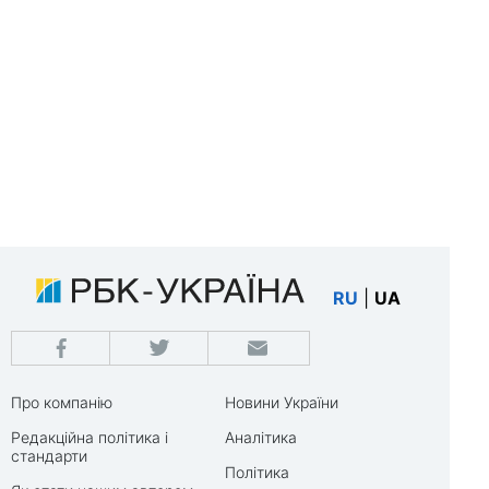
RU
|
UA
Про компанію
Новини України
Редакційна політика і
Аналітика
стандарти
Політика