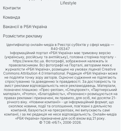
Lifestyle
Контакти
Команда
Вакансії в РБК-Україна
Розмістити рекламу
Ідентифікатор онлайн-медіа в Реєстрі суб’єктів у сфері медіа —
R40-05347
Інформаційний портал «РБК-Україна» має тримовну версію
(українську, російську та англійську), головна сторінка порталу -
https://www.rbc.ua
. Фотографії, зображення належать їх
правовласникам. Всі фотографії на Порталі, авторами яких є
журналісти «РБК-Україна», розміщені на умовах ліцензії Creative
Commons Attribution 4.0 International. Редакція «РБК-Україна» може
не поділяти точку зору авторів. Оціночні судження не підлягають
спростуванню та доведенню їх правдивості. За достовірність та
зміст реклами відповідальність несе рекламодавець. Матеріали,
позначені плашкою: «Прес-релізи», «Спецпроект», «Партнерський
матеріал», «Promo», «Благодійність», «Резонанс» розміщуються на
правах реклами і призначені, як правило, для осіб, які досягли 21-
річного віку. «Новини компанії» - це інформаційний формат, що
охоплює новини, події та оголошення, пов'язані з діяльністю
компаній, базуються на пресрелізах, які випускають самі
компанії, і за які редакція не несе відповідальність. Онлайн-медіа
«РБК-Україна» призначене для осіб віком від 21 року.
© ТОВ «УБТ», 2006-2026.