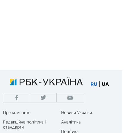
RU
|
UA
Про компанію
Новини України
Редакційна політика і
Аналітика
стандарти
Політика