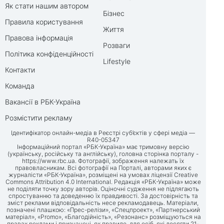
Як стати нашим автором
Бізнес
Правила користування
Життя
Правова інформація
Розваги
Політика конфіденційності
Lifestyle
Контакти
Команда
Вакансії в РБК-Україна
Розмістити рекламу
Ідентифікатор онлайн-медіа в Реєстрі суб’єктів у сфері медіа —
R40-05347
Інформаційний портал «РБК-Україна» має тримовну версію
(українську, російську та англійську), головна сторінка порталу -
https://www.rbc.ua
. Фотографії, зображення належать їх
правовласникам. Всі фотографії на Порталі, авторами яких є
журналісти «РБК-Україна», розміщені на умовах ліцензії Creative
Commons Attribution 4.0 International. Редакція «РБК-Україна» може
не поділяти точку зору авторів. Оціночні судження не підлягають
спростуванню та доведенню їх правдивості. За достовірність та
зміст реклами відповідальність несе рекламодавець. Матеріали,
позначені плашкою: «Прес-релізи», «Спецпроект», «Партнерський
матеріал», «Promo», «Благодійність», «Резонанс» розміщуються на
правах реклами і призначені, як правило, для осіб, які досягли 21-