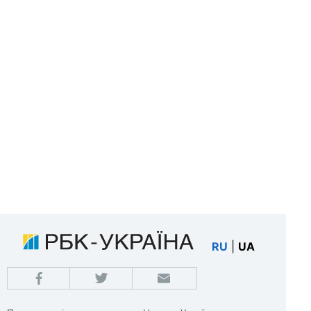
RU
|
UA