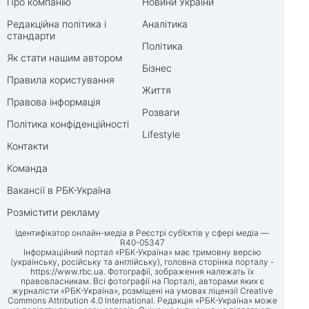
Про компанію
Новини України
Редакційна політика і
Аналітика
стандарти
Політика
Як стати нашим автором
Бізнес
Правила користування
Життя
Правова інформація
Розваги
Політика конфіденційності
Lifestyle
Контакти
Команда
Вакансії в РБК-Україна
Розмістити рекламу
Ідентифікатор онлайн-медіа в Реєстрі суб’єктів у сфері медіа —
R40-05347
Інформаційний портал «РБК-Україна» має тримовну версію
(українську, російську та англійську), головна сторінка порталу -
https://www.rbc.ua
. Фотографії, зображення належать їх
правовласникам. Всі фотографії на Порталі, авторами яких є
журналісти «РБК-Україна», розміщені на умовах ліцензії Creative
Commons Attribution 4.0 International. Редакція «РБК-Україна» може