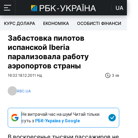
UA
КУРС ДОЛАРА
ЕКОНОМІКА
ОСОБИСТІ ФІНАНСИ
TEC
Забастовка пилотов
испанской Iberia
парализовала работу
аэропортов страны
16:32 18.12.2011 Нд
3 хв
RBC.UA
Не витрачай час на шум! Читай тільки
суть з
РБК-Україна у Google
В воскресенье тысячи пассажиров не