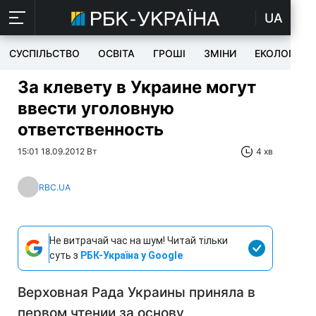
UA
СУСПІЛЬСТВО
ОСВІТА
ГРОШІ
ЗМІНИ
ЕКОЛОГІЯ
За клевету в Украине могут
ввести уголовную
ответственность
15:01 18.09.2012 Вт
4 хв
RBC.UA
Не витрачай час на шум! Читай тільки
суть з
РБК-Україна у Google
Верховная Рада Украины приняла в
первом чтении за основу