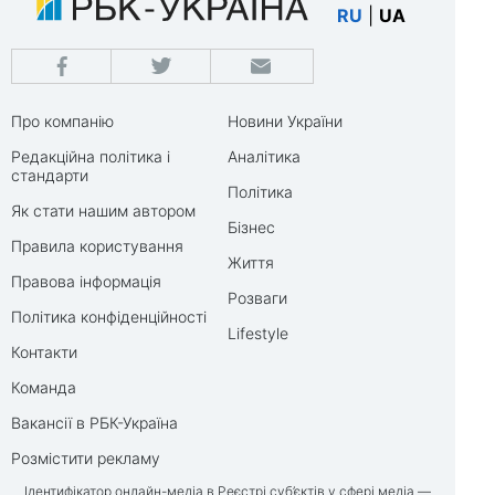
RU
|
UA
Про компанію
Новини України
Редакційна політика і
Аналітика
стандарти
Політика
Як стати нашим автором
Бізнес
Правила користування
Життя
Правова інформація
Розваги
Політика конфіденційності
Lifestyle
Контакти
Команда
Вакансії в РБК-Україна
Розмістити рекламу
Ідентифікатор онлайн-медіа в Реєстрі суб’єктів у сфері медіа —